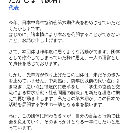
代表
今年、日本中高生協議会第六期代表を務めさせていただ
くたかしょです。
はじめに、諸事情により本名を公開することができない
こと、お詫び申し上げます。
さて、本団体は昨年度に思うような活動ができず、団体
として停滞してしまっていた様に思え、一人の運営とし
て責任を感じております。
しかし、先輩方が作り上げたこの団体は、未だその歩み
を止めていません。中高協は、前年度以前の良い点は引
き継ぎ、悪い点は徹底的に改革をし、「学生の協議と交
流による探求活動・社会問題の解決」を新たな理念に据
えて再び動き出します。私たちの第六期が、この日本で
活動を展開する学生の一助となる事を願います。
私は、この団体に関わる各々が、自分の言葉と行動で社
会を変えていく。そのきっかけとなる一年にしたいと思
っています。