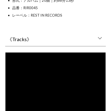
形式：アルバム｜20曲｜約6
6
分
13
秒
品番：RIR004
5
レーベル：REST IN RECORDS
《Tracks》