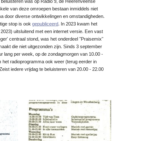
e beluisteren was op Radio 9, de Heerenveense
kele van deze omroepen bestaan inmiddels niet
ma door diverse ontwikkelingen en omstandigheden.
tige stop is ook
gepubliceerd
. In 2023 kwam het
2023) uitsluitend met een internet versie. Een vast
eger' centraal stond, was het onderdeel "Praisemix"
maakt die niet uitgezonden zijn.
Sinds
3 september
 uur lang per week, op de zondagmorgen van 10.00 -
am het radioprogramma ook weer (terug eerder in
ist iedere vrijdag te beluisteren van 20.00 - 22.00