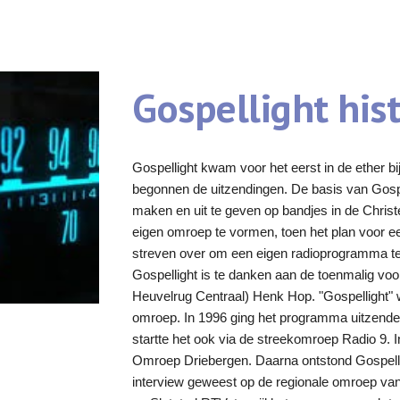
ip to main content
Skip to navigat
Gospellight his
Gospellight kwam voor het eerst in de ether b
begonnen de uitzendingen.
De basis van Gosp
maken en uit te geven op bandjes in de Christ
eigen omroep te vormen, toen het plan voor ee
streven over om een eigen radioprogramma t
Gospellight is te danken aan de toenmalig voor
Heuvelrug Centraal)
Henk Hop. "Gospellight" 
omroep. In 1996 ging het programma uitzenden
startte het ook via de streekomroep Radio 9.
Omroep Driebergen. Daarna ont
stond Gospell
interview geweest op de regionale omroep va