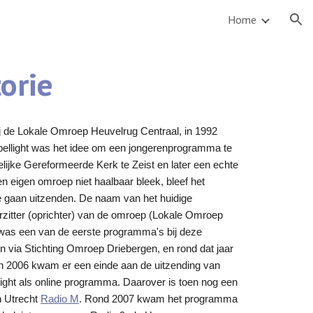
Home
ion
torie
ij de Lokale Omroep Heuvelrug Centraal, in 1992
ellight was het idee om een jongerenprogramma te
elijke Gereformeerde Kerk te Zeist en later een echte
n eigen omroep niet haalbaar bleek, bleef het
e gaan uitzenden.
De naam van he
t huidige
zitter (oprichte
r)
van de omroep (Lokale Om
roep
was een van de eerste programma's bij deze
 via Stichting Omroep Driebergen, en rond dat jaar
 In 2006 kwam er een einde aan de uitzending van
ight als online programma. Daarover is toen nog een
n Utrecht
Radio M
.
Rond 2007 kwam het programma