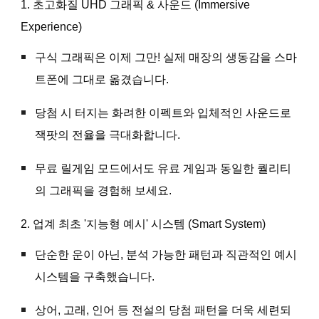
1. 초고화질 UHD 그래픽 & 사운드 (Immersive
Experience)
구식 그래픽은 이제 그만! 실제 매장의 생동감을 스마
트폰에 그대로 옮겼습니다.
당첨 시 터지는 화려한 이펙트와 입체적인 사운드로
잭팟의 전율을 극대화합니다.
무료 릴게임 모드에서도 유료 게임과 동일한 퀄리티
의 그래픽을 경험해 보세요.
2. 업계 최초 '지능형 예시' 시스템 (Smart System)
단순한 운이 아닌, 분석 가능한 패턴과 직관적인 예시
시스템을 구축했습니다.
상어, 고래, 인어 등 전설의 당첨 패턴을 더욱 세련되