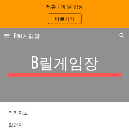
제휴문의 텔 입장
Skip to main content
Skip to navigation
바로가기
B릴게임장
B릴게임장
라카지노
릴천지