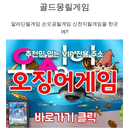
골드몽릴게임
알라딘릴게임 손오공릴게임 신천지릴게임을 한곳
에!!