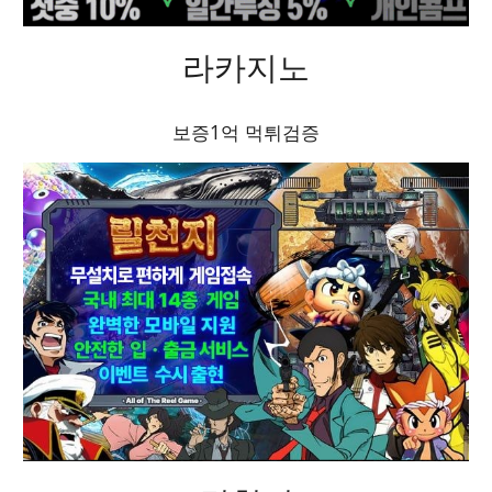
라카지노
보증1억 먹튀검증