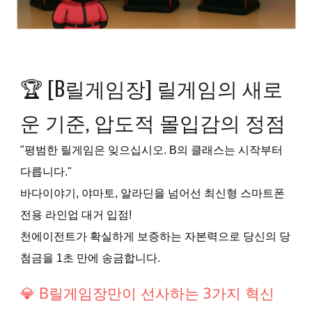
🏆 [B릴게임장] 릴게임의 새로
운 기준, 압도적 몰입감의 정점
"평범한 릴게임은 잊으십시오. B의 클래스는 시작부터
다릅니다."
바다이야기, 야마토, 알라딘을 넘어선 최신형 스마트폰
전용 라인업 대거 입점!
천에이전트가 확실하게 보증하는 자본력으로 당신의 당
첨금을 1초 만에 송금합니다.
💎 B릴게임장만이 선사하는 3가지 혁신