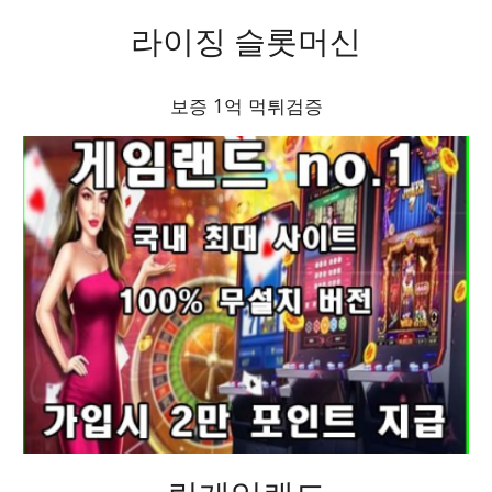
라이징 슬롯머신
보증 1억 먹튀검증
릴게임랜드