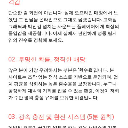
격감
단순한 릴 회전이 아닙니다. 실제 오프라인 매장에서 느
꼈던 그 전율을 온라인으로 그대로 옮겼습니다. 고화질
그래픽과 박진감 넘치는 사운드는 플레이어에게 최상의
몰입감을 제공합니다. 이제 집에서 편안하게 정통 릴게
임의 진수를 경험해 보세요.
02. 투명한 확률, 정직한 배당
많은 분이 가장 우려하시는 부분은 '환수율'입니다. 본
사이트는 조작 없는 정식 소스를 기반으로 운영되며, 업
계 평균을 상회하는 높은 환수율을 보장합니다. 누구나
공정하게 대박의 기회를 잡을 수 있는 환경, 이것이 저희
가 수만 명의 충성 유저를 보유한 비결입니다.
03. 광속 충전 및 환전 시스템 (5분 원칙)
게임의 흐름이 끊기지 않도록 하는 것은 서비스의 기본