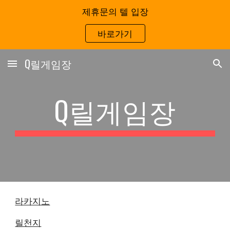
제휴문의 텔 입장
Skip to main content
Skip to navigation
바로가기
Q릴게임장
Q
릴게임장
라카지노
릴천지