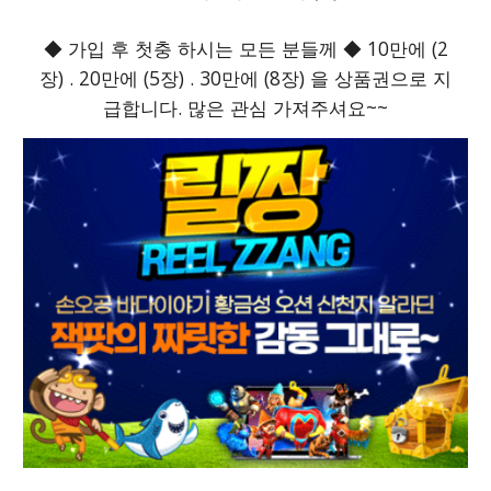
◆ 가입 후 첫충 하시는 모든 분들께 ◆ 10만에 (2
장) . 20만에 (5장) . 30만에 (8장) 을 상품권으로 지
급합니다. 많은 관심 가져주셔요~~