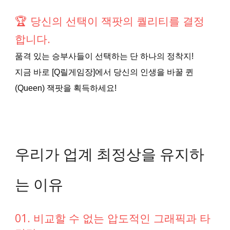
🏆 당신의 선택이 잭팟의 퀄리티를 결정
합니다.
품격 있는 승부사들이 선택하는 단 하나의 정착지!
지금 바로 [Q릴게임장]에서 당신의 인생을 바꿀 퀸
(Queen) 잭팟을 획득하세요!
우리가 업계 최정상을 유지하
는 이유
01. 비교할 수 없는 압도적인 그래픽과 타