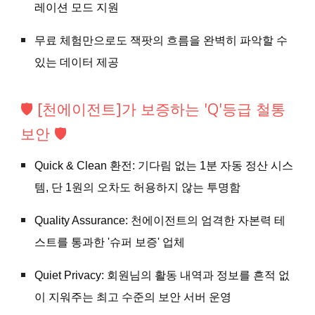
레이션 모드 지원
무료 체험만으로도 잭팟의 흐름을 완벽히 파악할 수
있는 데이터 제공
🛡️ [천에이전트]가 보증하는 'Q'등급 철통
보안 🛡️
Quick & Clean 환전: 기다림 없는 1분 자동 정산 시스
템, 단 1원의 오차도 허용하지 않는 투명함
Quality Assurance: 천에이전트의 엄격한 자본력 테
스트를 통과한 '슈퍼 보증' 업체
Quiet Privacy: 회원님의 활동 내역과 정보를 흔적 없
이 지워주는 최고 수준의 보안 서버 운영