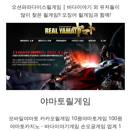
오션파라다이스릴게임 | 바다이야기 외 유저들이
많이 찾은 릴게임!! 오징어 릴게임과 함께!
야마토릴게임
모바일야마토 카카오릴게임 10원야마토게임 100원
야마토카지노 - 바다이야기게임 손오공게임 업계 1