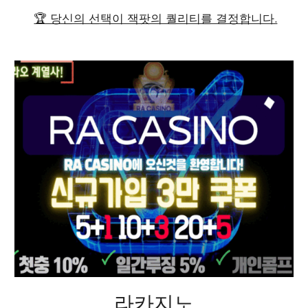
🏆 당신의 선택이 잭팟의 퀄리티를 결정합니다.
라카지노