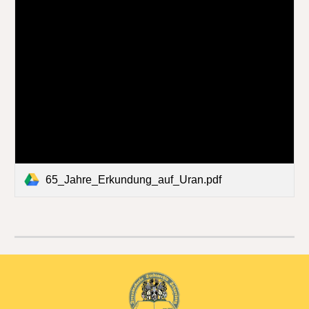
65_Jahre_Erkundung_auf_Uran.pdf