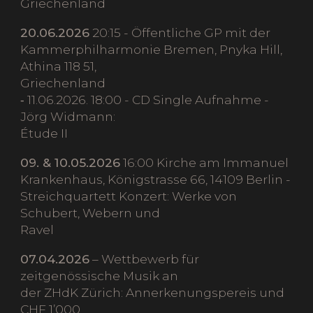
Griechenland
20.06.2026
20:15 - Öffentliche GP mit der
Kammerphilharmonie Bremen, Pnyka Hill,
Athina 118 51,
Griechenland
⁃ 11.06.2026. 18:00 - CD Single Aufnahme -
Jörg Widmann:
Étude II
09. & 10.05.2026
16:00 Kirche am Immanuel
Krankenhaus, Königstrasse 66, 14109 Berlin -
Streichquartett Konzert: Werke von
Schubert, Webern und
Ravel
07.04.2026
– Wettbewerb für
zeitgenössische Musik an
der ZHdK Zürich: Annerkenungspereis und
CHF 1’000