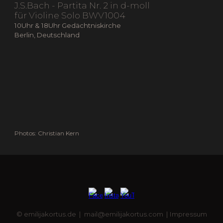
J.S.Bach - Partita Nr. 2 in d-moll
für Violine Solo BWV1004
10Uhr & 18Uhr Gedächtniskirche
Berlin, Deutschland
Photos
:
Ch
ristian Kern
©
emilijakortus.de |
mail@emilijakortus.com
|
I
mpressum