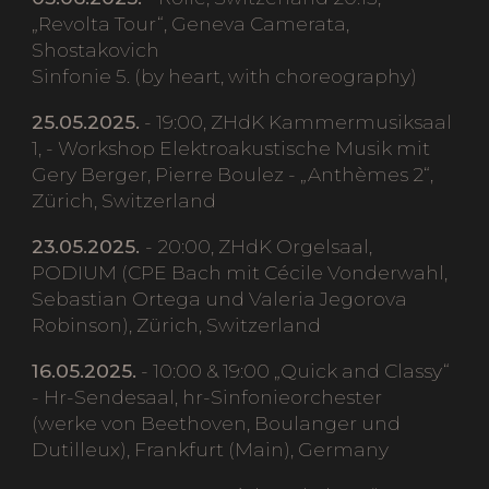
„Revolta Tour“, Geneva Camerata,
Shostakovich
Sinfonie 5. (by heart, with choreography)
25.05.2025.
- 19:00, ZHdK Kammermusiksaal
1, - Workshop Elektroakustische Musik mit
Gery Berger, Pierre Boulez - „Anthèmes 2“,
Zürich, Switzerland
23.05.2025.
- 20:00, ZHdK Orgelsaal,
PODIUM (CPE Bach mit Cécile Vonderwahl,
Sebastian Ortega und Valeria Jegorova
Robinson), Zürich, Switzerland
16.05.2025.
- 10:00 & 19:00 „Quick and Classy“
- Hr-Sendesaal, hr-Sinfonieorchester
(werke von Beethoven, Boulanger und
Dutilleux), Frankfurt (Main), Germany