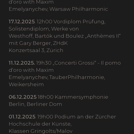
d‘oro with Maxim
Emelyanychev, Warsaw Philharmonic
17.12.2025
. 12h00 Vordiplom Prüfung,
Solistendiplom, Werke von
Westhoff, Bartók und Boulez „Anthèmes II“
mit Gary Berger, ZHdK
Konzertsaal 3, Zürich
11.12.2025.
19h30 „Concerti Grossi“ - Il pomo
d‘oro with Maxim
Emelyanychev, TauberPhilharmonie,
Weikersheim
06.12.2025
18h00 Kammersymphonie
Berlin, Berliner Dom
01.12.2025
. 19h00 Podium an der Zürcher
Hochschule der Künste,
Klassen Gringolts/Malov