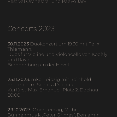
Festival Orchestra“ und Paavo Järvi
Concerts 202
3
30.11.2023
Duokonzert um 19:30 mit Felix
Thiemann,
Duos für Violine und Violoncello von Kodàly
und Ravel,
Brandenburg an der Havel
25.11.2023.
mko-Leipzig mit Reinhold
Friedrich im Schloss Dachau,
Kurfürst-Max-Emanuel-Platz 2, Dachau
20:00
29.10.2023.
Oper Leipzig, 17Uhr
Bühnenmusik „Peter Grimes“, Benjamin