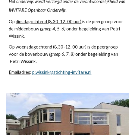
Het onderwijs wordt verzorgd onder de verantwoordelijkheid van
INVITARE Openbaar Onderwijs.
Op
dinsdagochtend
(8.30-12. 00 uur)
is de peergroep voor
de middenbouw
(groep
4
,
5
,
6
)
onder begeleiding van
Petri
Wissink.
Op
woensdagochtend
(8.30-12. 00 uur)
is de peergroep
voor de
boven
bouw
(groep 6, 7, 8)
onder begeleiding van
Petri Wissink
.
Emailadres
:
p.wissink@stichting-invitare.nl