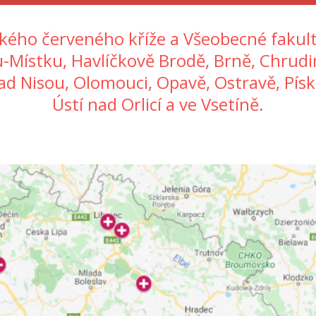
ského červeného kříže a
Všeobecné fakult
Místku, Havlíčkově Brodě, Brně, Chrudimi,
nad Nisou
, Olomouci, Opavě, Ostravě, Písk
Ústí nad Orlicí a ve Vsetíně.