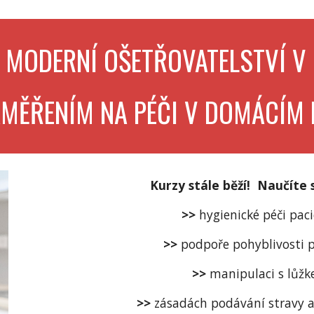
: MODERNÍ OŠETŘOVATELSTVÍ V 
AMĚŘENÍM NA PÉČI V DOMÁCÍM
Kurzy stále běží!  Naučíte 
>>
hygienick
é
 péči pac
>>
podpo
ře
 pohyblivosti 
>> 
manipulaci s lůž
>> 
zásad
ách
 podávání stravy a