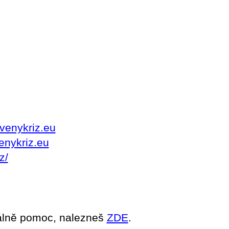
venykriz.eu
enykriz.eu
z/
álně pomoc, nalezneš 
ZDE
. 