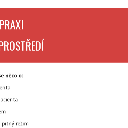
PRAXI
 PROSTŘEDÍ
se něco o
:
ienta
pacienta
kem
 pitný režim