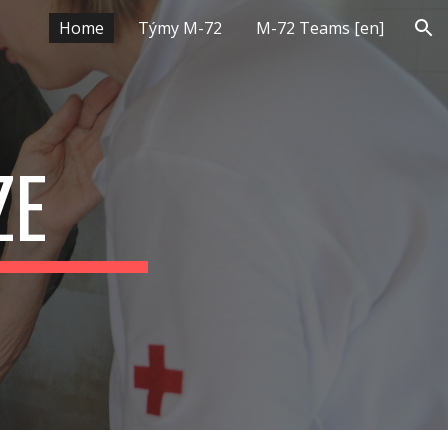
Home
Týmy M-72
M-72 Teams [en]
ion
ZE