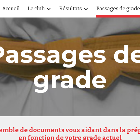
Accueil
Le club
Résultats
Passages de grade
ip to main content
Skip to navigat
Passages de
grade
emble de documents vous aidant dans la prép
en fonction de votre grade actuel