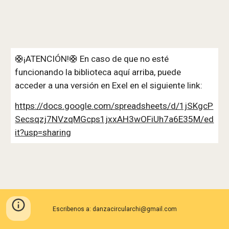
🛟¡ATENCIÓN!
🛟
En caso de que no esté
funcionando la biblioteca aquí arriba, puede
acceder a una versión en Exel en el siguiente link:
https://docs.google.com/spreadsheets/d/1jSKgcP
Secsqzj7NVzqMGcps1jxxAH3wOFiUh7a6E35M/ed
it?usp=sharing
Escribenos a: danzacircularchi@gmail.com