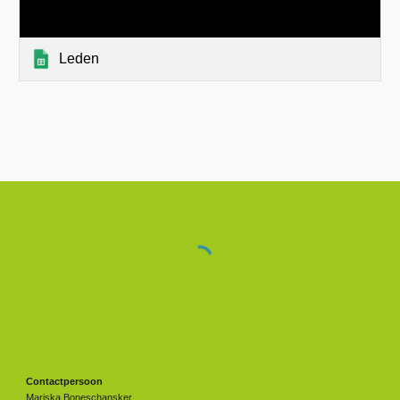
Leden
Contactpersoon
Mariska Boneschansker