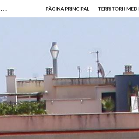
Centre d´Estudis Santa Coloma de Cervelló - Colònia Güell
PÀGINA PRINCIPAL
TERRITORI I MED
ip to main content
Skip to navigat