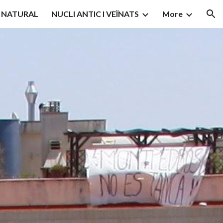
I NATURAL
NUCLI ANTIC I VEÏNATS
More
ion