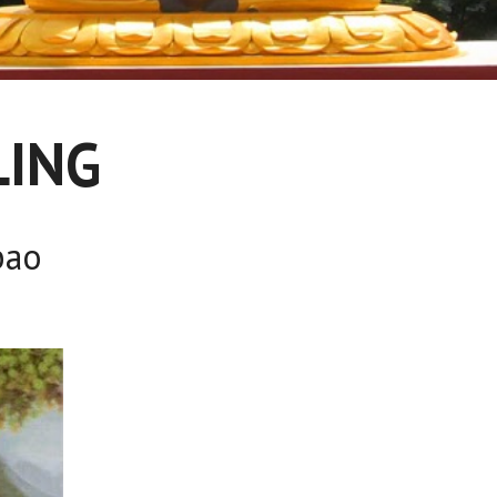
LING
bao