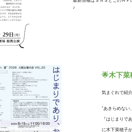
最新情報はＳＮＳとこのＨＰ
♪
🌟
木下菜
気まぐれで紹
“あきらめない、
『はじまりで
に木下菜穂子が