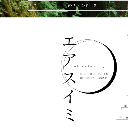
アヤ‐ナ・シ🍐 X