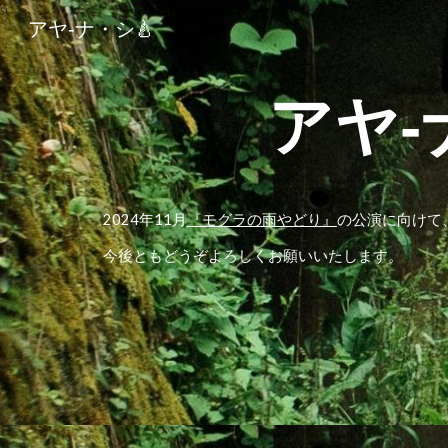
アヤ‐ナ・シ🍐
Sk
アヤ‐
2024年11月
『モグラの雨やどり』
の公演に向けて
今後ともどうぞよろしくお願いいたします。