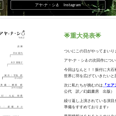
アヤ‐ナ・シ🍐 Instagram
🌟重大発表🌟
ついにこの日がやってまいりま
アヤ‐ナ・シ🍐の次回作につ
今回はなんと！！振付に大石
世界に羽を広げていきたいと
次に私たちが挑むのは
『エア
公代 訳／幻戯書房 出版）
繰り返し上演されている演目だ
準備をすすめております♪