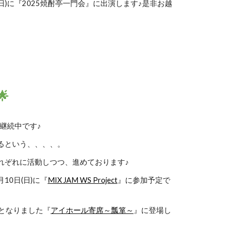
日(日)に『2025焼酎亭一門会』に出演します♪是非お越

は継続中です♪
るという、、、、。
れぞれに活動しつつ、進めております♪
10日(日)に『
MIX JAM WS Project
』に参加予定で
染みとなりました『
アイホール寄席～瓢箪～
』に登場し