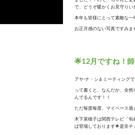
で、どうぞ暖かくお見守りい
本年も皆様にとって素敵な一
お正月感のない写真ですみませ
🌟12月ですね！師
アヤ‐ナ・シ🍐ミーティングで
って書くと、なんだか、全然
んでるんです！！
ただ毎度毎度、マイペース過
木下菜穂子は関西テレビ「旬感
ば登場しております🌟是非チ