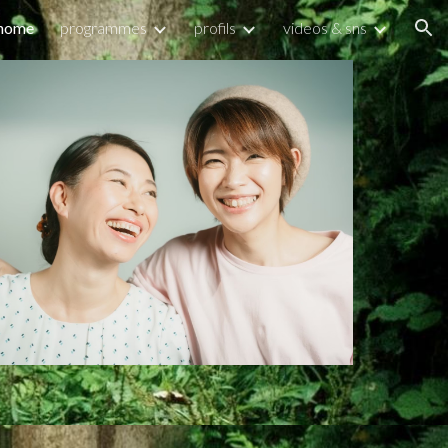
home
programmes
profils
videos & sns
ion