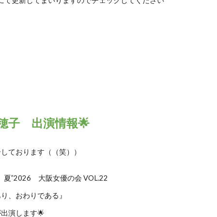
にて更新してまいりますのでチェックしてください
穂子 出演情報
🌟
介しております（（笑））
夏”2026 大阪女優の会 VOL.22
あり、おわりである』
出演します🌟