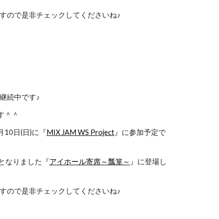
ですので是非チェックしてくださいね♪
は継続中です♪
す＾＾
10日(日)に『
MIX JAM WS Project
』に参加予定で
染みとなりました『
アイホール寄席～瓢箪～
』に登場し
ですので是非チェックしてくださいね♪