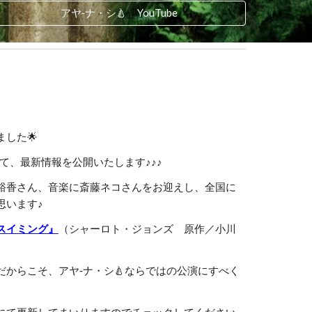
アヤ‐ナ・シ🍐 YouTube
した🌟
いて、最新情報を公開いたします♪♪♪
裕香さん、音楽に斎藤ネコさんをお迎えし、全国に
思います♪
スイミング』
（シャーロト・ジョンズ 原作／小川
からこそ、アヤ‐ナ・シ🍐ならではの公演にすべく