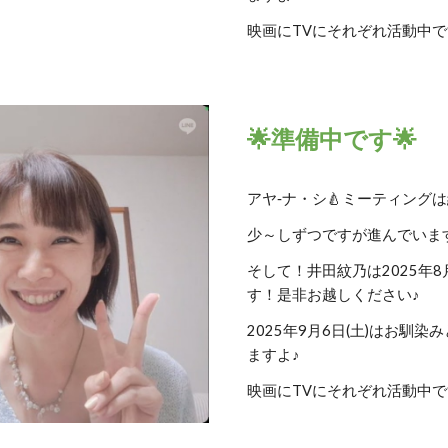
映画にTVにそれぞれ活動中
🌟準備中です🌟
アヤ‐ナ・シ🍐ミーティング
少～しずつですが進んでいま
そして！井田紋乃は2025年8月
す！是非お越しください♪
2025年9月6日(土)はお馴
ますよ♪
映画にTVにそれぞれ活動中