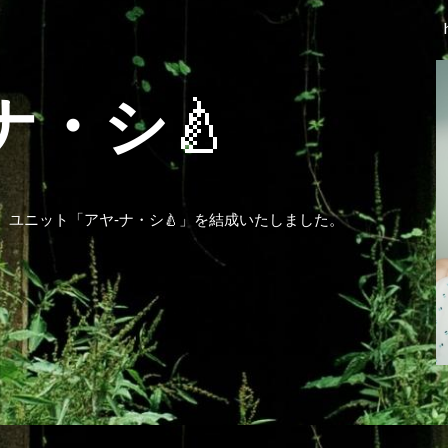
ip to main content
Skip to navigat
ナ・シ
🍐
、ユニット「
アヤ‐ナ・シ🍐
」を結成いたしました。