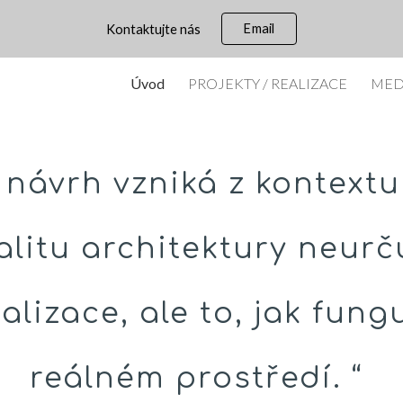
Email
Kontaktujte nás
ip to main content
Skip to navigat
Úvod
PROJEKTY / REALIZACE
MED
 návrh vzniká z kontextu
alitu architektury neurč
alizace, ale to, jak fung
reálném prostředí. “