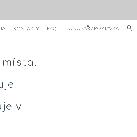
ion
HONORÁŘ / POPTÁVKA
IA
KONTAKTY
FAQ
 místa.
uje
uje v