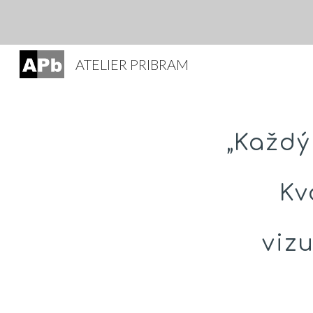
Sk
ATELIER PRIBRAM
„Každý
Kv
vizu