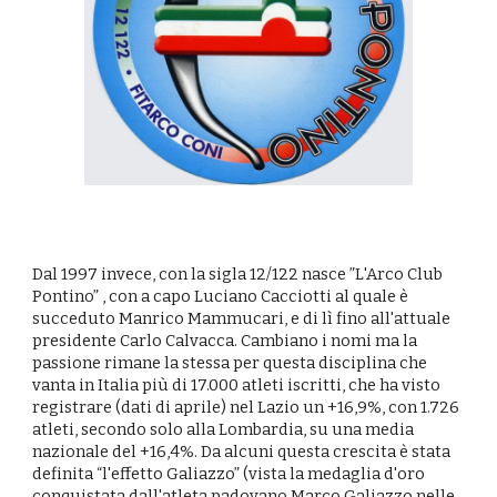
Dal 1997 invece, con la sigla 12/122 nasce ”L'Arco Club
Pontino” , con a capo Luciano Cacciotti al quale è
succeduto Manrico Mammucari, e di lì fino all'attuale
presidente Carlo Calvacca. Cambiano i nomi ma la
passione rimane la stessa per questa disciplina che
vanta in Italia più di 17.000 atleti iscritti, che ha visto
registrare (dati di aprile) nel Lazio un +16,9%, con 1.726
atleti, secondo solo alla Lombardia, su una media
nazionale del +16,4%. Da alcuni questa crescita è stata
definita “l'effetto Galiazzo” (vista la medaglia d'oro
conquistata dall'atleta padovano Marco Galiazzo nelle