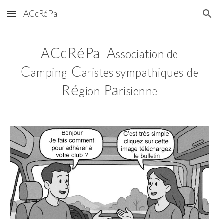
ACcRéPa
Skip to main content
Skip to navigation
ACcRéPa
A
s
s
ociation de
C
C
amping-
aristes
s
ympathiques
de
Ré
Pa
gion
risienne