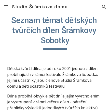
Studio Šrámkova domu
Skip to main content
Skip to navigation
Seznam témat dětských 
tvůrčích dílen Šrámkovy 
Sobotky
Dětská tvůrčí dílna je od roku 2001 jednou z dílen 
probíhajících v rámci festivalu Šrámkova Sobotka. 
Jejími účastníky jsou členové Studia Šrámkova 
domu a děti účastníků festivalu.
Dílna probíhá obvykle pět dní a jejím vyvrcholením 
je vystoupení v rámci večeru dílen - páteční 
přehlídky výsledků jednotlivých tvůrčích kolektivů. 