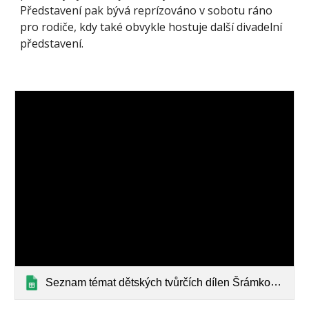
Představení pak bývá reprízováno v sobotu ráno 
pro rodiče, kdy také obvykle hostuje další divadelní 
představení.
Seznam témat dětských tvůrčích dílen Šrámkovy Sobotky — List page from Classic Sites