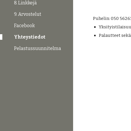
8. Linkkejä
9. Arvostelut
Puhelin:
050 56261
Facebook
Y
ksityistilaisu
P
alautteet sek
Yhteystiedot
Pelastussuunnitelma