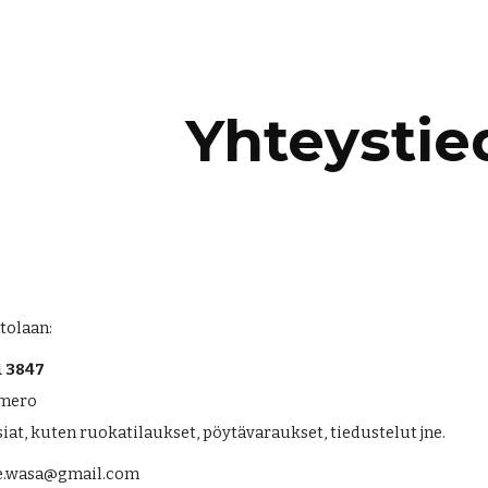
ip to main content
Skip to navigat
Yhteystie
tolaan:
1 3847
umero
iat, kuten ruokatilaukset, pöytävaraukset, tiedustelut jne.
se.wasa@gmail.com