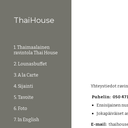
Sk
ThaiHouse
1. Thaimaalainen
ravintola Thai House
2. Lounasbuffet
3. A la Carte
4. Sijainti
Yhteystiedot ravin
Puhelin:
050 47
5. Tavoite
E
nsisijainen n
6. Foto
J
okapäiväiset as
7. In English
E-mail: 
 thaihou