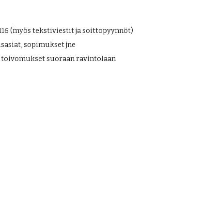
16 (myös tekstiviestit ja soittopyynnöt)
usasiat, sopimukset jne 
ä toivomukset suoraan ravintolaan