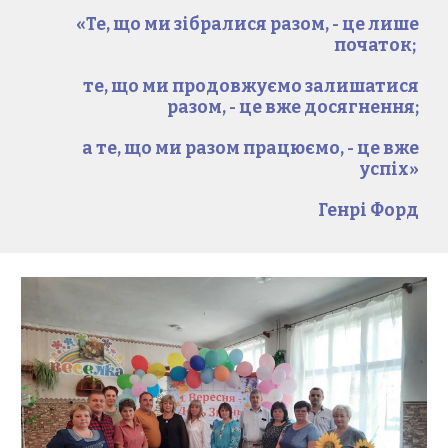
«Те, що ми зібралися разом, - це лише
початок;
те, що ми продовжуємо залишатися
разом, - це вже досягнення;
а те, що ми разом працюємо, - це вже
успіх»
Генрі Форд