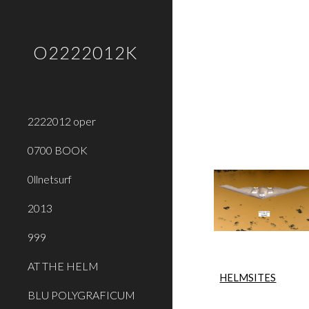
Sk
O2222012K
2222012 oper
0700 BOOK
0llnetsurf
2013
999
AT THE HELM
HELMSITES
BLU POLYGRAFICUM