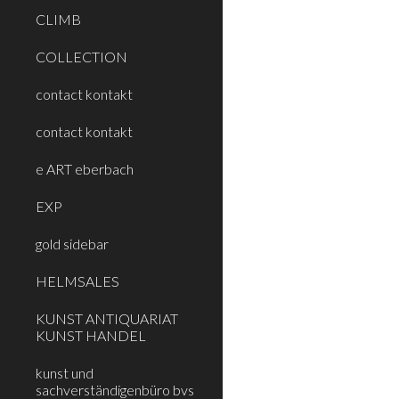
CLIMB
COLLECTION
contact kontakt
contact kontakt
e ART eberbach
EXP
gold sidebar
HELMSALES
KUNST ANTIQUARIAT
KUNST HANDEL
kunst und
sachverständigenbüro bvs