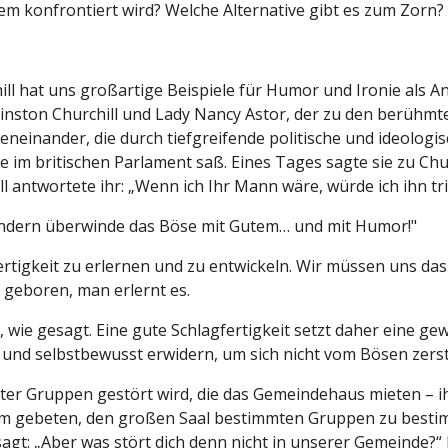
 konfrontiert wird? Welche Alternative gibt es zum Zorn? I
ill hat uns großartige Beispiele für Humor und Ironie als A
ston Churchill und Lady Nancy Astor, der zu den berühmtest
geneinander, die durch tiefgreifende politische und ideolo
e im britischen Parlament saß. Eines Tages sagte sie zu Churc
ill antwortete ihr: „Wenn ich Ihr Mann wäre, würde ich ihn tr
ondern überwinde das Böse mit Gutem… und mit Humor!"
ertigkeit zu erlernen und zu entwickeln. Wir müssen uns das
g geboren, man erlernt es.
t, wie gesagt. Eine gute Schlagfertigkeit setzt daher eine 
 und selbstbewusst erwidern, um sich nicht vom Bösen zers
ter Gruppen gestört wird, die das Gemeindehaus mieten – i
um gebeten, den großen Saal bestimmten Gruppen zu bestimm
agt: „Aber was stört dich denn nicht in unserer Gemeinde?“ 