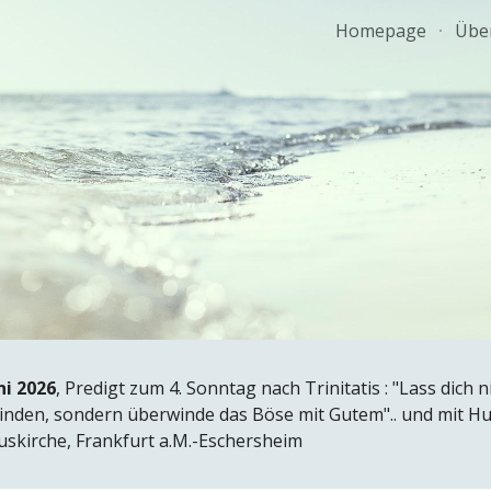
Homepage
Übe
ip to main content
Skip to navigat
ni
202
6
,
Predigt zum 4. Sonntag nach Trinitatis : "Lass dich
nden, sondern überwinde das Böse mit Gutem".. und mit H
skirche, Frankfurt a.M.-Eschersheim