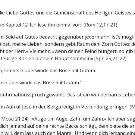
e Liebe Gottes und die Gemeinschaft des Heiligen Geistes se
m Kapitel 12. Ich lese ihn einmal vor: (Röm 12,17-21)
Seid auf Gutes bedacht gegenüber jedermann. Ist’s möglich,
elbst, meine Lieben, sondern gebt Raum dem Zorn Gottes; de
richt der Herr.« Vielmehr, »wenn deinen Feind hungert, so gib 
u feurige Kohlen auf sein Haupt sammeln« (Spr. 25,21-22).
n, sondern überwinde das Böse mit Gutem.
ern überwinde das Böse mit Gutem.“
s Konfirmationsspruch gewählt. Das ist ein wunderbares Leb
Aufruf Jesu in der Bergpredigt in Verbindung bringen. (Mt
(2. Mose 21,24) : »Auge um Auge, Zahn um Zahn.« Ich aber sa
dich jemand auf deine rechte Backe schlägt, dem biete die a
 will, dem lass auch den Mantel. Und wenn dich jemand eine 