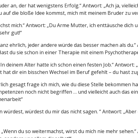
der an, der hat wenigstens Erfolg.“ Antwort: „Ach ja, viellei
du auf die bloße Idee kommst, mich mit meinem Bruder zu ver
hst mich.“ Antwort: „Du Arme Mutter, ich enttäusche dich und
sehr gut!“
anz ehrlich, jeder andere würde das besser machen als du.“ 
 Hast du sie schon in einer Therapie mit einem Psychother
 deinem Alter hatte ich schon einen festen Job.“ Antwort: „A
icht hat dir ein bisschen Wechsel im Beruf gefehlt – du hast 
ich gesagt frage ich mich, wie du diese Stelle bekommen hast.
enzen noch nicht begriffen … und vielleicht auch das einige
menarbeit“
n würdest, würdest du mir das nicht sagen. “ Antwort: „Aber 
: „Wenn du so weitermachst, wirst du mich nie mehr sehen.