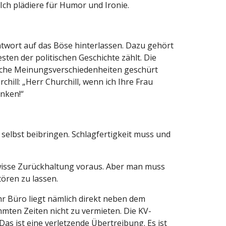
ch plädiere für Humor und Ironie.
ntwort auf das Böse hinterlassen. Dazu gehört
en der politischen Geschichte zählt. Die
gische Meinungsverschiedenheiten geschürt
hill: „Herr Churchill, wenn ich Ihre Frau
inken!“
 selbst beibringen. Schlagfertigkeit muss und
gewisse Zurückhaltung voraus. Aber man muss
tören zu lassen.
hr Büro liegt nämlich direkt neben dem
ten Zeiten nicht zu vermieten. Die KV-
Das ist eine verletzende Übertreibung. Es ist