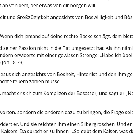
ht ab von dem, der etwas von dir borgen will.“
keit und Großzügigkeit angesichts von Böswilligkeit und Bös
„Wenn dich jemand auf deine rechte Backe schlägt, dem biet
 seiner Passion nicht in die Tat umgesetzt hat. Als ihn näml
ndern erwiderte mit einer gewissen Strenge: „Habe ich übel g
(Joh 18,23).
esus sich angesichts von Bosheit, Hinterlist und den ihm ges
acht Steuern zahlen müsse.
Ja“, macht er sich zum Komplizen der Besatzer, und sagt er „N
ntworten, sondern die anderen dazu zu bringen, die Frage sel
widert er. Und sie reichten ihm einen Silbergroschen. Und er
 Kaisers. Da sprach er zu ihnen: „So gebt dem Kaiser, was de