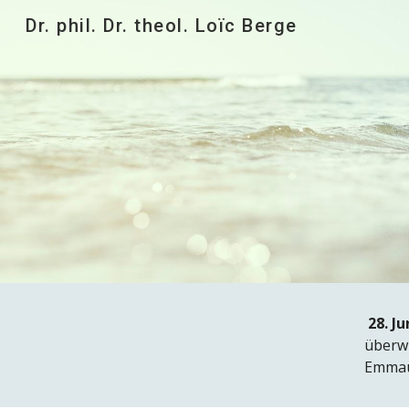
Dr. phil. Dr. theol. Loïc Berge
Sk
2
8. Ju
überwi
Emmau