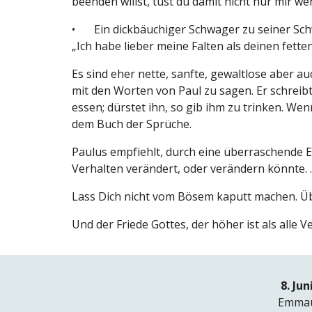
beenden willst, tust du damit nicht nur mir we
•
Ein dickbäuchiger Schwager zu seiner Schw
„Ich habe lieber meine Falten als deinen fette
Es sind eher nette, sanfte, gewaltlose aber 
mit den Worten von Paul zu sagen. Er schreibt
essen; dürstet ihn, so gib ihm zu trinken. Wen
dem Buch der Sprüche.
Paulus empfiehlt, durch eine überraschende 
Verhalten verändert, oder verändern könnte.
Lass Dich nicht vom Bösem kaputt machen. Üb
Und der Friede Gottes, der höher ist als alle 
8. Jun
Emmau