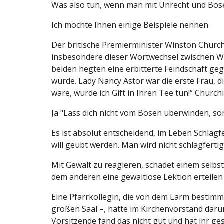
Was also tun, wenn man mit Unrecht und Bösem
Ich möchte Ihnen einige Beispiele nennen.
Der britische Premierminister Winston Church
insbesondere dieser Wortwechsel zwischen Win
beiden hegten eine erbitterte Feindschaft ge
wurde. Lady Nancy Astor war die erste Frau, di
wäre, würde ich Gift in Ihren Tee tun!“ Church
Ja "Lass dich nicht vom Bösen überwinden, s
Es ist absolut entscheidend, im Leben Schlagf
will geübt werden. Man wird nicht schlagferti
Mit Gewalt zu reagieren, schadet einem selbs
dem anderen eine gewaltlose Lektion erteilen
Eine Pfarrkollegin, die von dem Lärm bestimm
großen Saal –, hatte im Kirchenvorstand dar
Vorsitzende fand das nicht gut und hat ihr ges