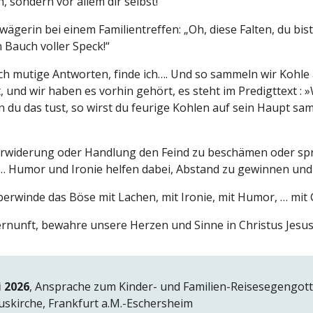
h, sondern vor allem dir selbst!“
ägerin bei einem Familientreffen: „Oh, diese Falten, du bis
n Bauch voller Speck!“
auch mutige Antworten, finde ich…. Und so sammeln wir Koh
, und wir haben es vorhin gehört, es steht im Predigttext :
n du das tust, so wirst du feurige Kohlen auf sein Haupt samm
Erwiderung oder Handlung den Feind zu beschämen oder spr
 … Humor und Ironie helfen dabei, Abstand zu gewinnen und
erwinde das Böse mit Lachen, mit Ironie, mit Humor, … mit
Vernunft, bewahre unsere Herzen und Sinne in Christus Jesus 
i 2026
, Ansprache zum Kinder- und Familien-Reisesegengott
skirche, Frankfurt a.M.-Eschersheim