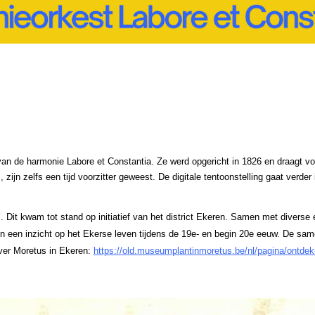
an de harmonie Labore et Constantia. Ze werd opgericht in 1826 en draagt vol
 zijn zelfs een tijd voorzitter geweest. De digitale tentoonstelling gaat verd
n’. Dit kwam tot stand op initiatief van het district Ekeren. Samen met diver
n een inzicht op het Ekerse leven tijdens de 19e- en begin 20e eeuw. De sam
over Moretus in Ekeren:
https://old.museumplantinmoretus.be/nl/pagina/ontde