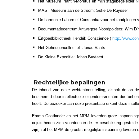
Het Museum Plantin-Moretus en mijn stagebegeleider Kr
MAS | Museum aan de Stroom: Sofie De Ruysser
De harmonie Labore et Constantia voor het raadplegen v
Documentatiecentrum Antwerpse Noordpolders: Wim D'
Erfgoedbibliotheek Hendrik Conscience (
http://www.con
Het Geheugencollectief: Jonas Raats
De Kleine Expeditie: Johan Buytaert
Rechtelijke bepalingen
De inhoud van deze webtentoonstelling, alsook de op dez
beschermd door intellectuele eigendomsrechten die toeb
heeft. De bezoeker aan deze presentatie erkent deze intell
Emma Oostlander en het MPM leverden grote inspanningen 
onjuistheden zich voordoen in de ter beschikking gestelde 
zijn, zal het MPM de grootst mogelijke inspanning leveren o