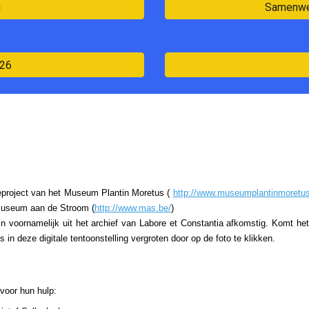
g
Samenwer
926
eproject van het Museum Plantin Moretus (
http://www.museumplantinmoretus
 Museum aan de Stroom (
http://www.mas.be/
)
zijn voornamelijk uit het archief van Labore et Constantia afkomstig. Komt h
 in deze digitale tentoonstelling vergroten door op de foto te klikken.
voor hun hulp: