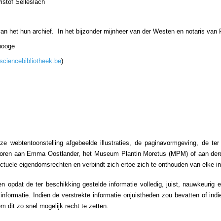
istof Selleslach
an het hun archief. In het bijzonder mijnheer van der Westen en notaris van
hooge
sciencebibliotheek.be
)
e webtentoonstelling afgebeelde illustraties, de paginavormgeving, de ter
ehoren aan Emma Oostlander, het Museum Plantin Moretus (MPM) of aan de
ectuele eigendomsrechten en verbindt zich ertoe zich te onthouden van elke i
opdat de ter beschikking gestelde informatie volledig, juist, nauwkeurig 
informatie. Indien de verstrekte informatie onjuistheden zou bevatten of ind
m dit zo snel mogelijk recht te zetten.