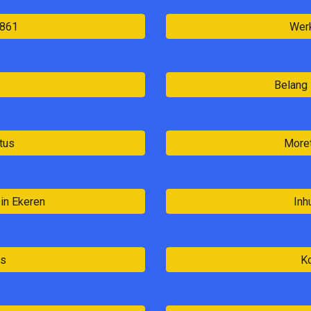
1861
Werk
Belang 
tus
Moret
 in Ekeren
Inh
ns
Ko