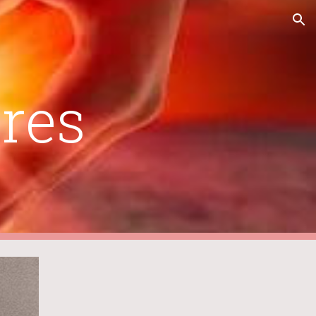
ion
res