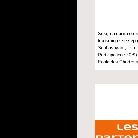
Sūkṣma śarīra ou « c
transmigre, se sép
Sribhashyam, fils et
Participation : 40 €
Ecole des Chartreu