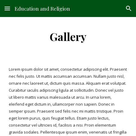
Education and Religion
Skip to main content
Skip to navigation
Gallery
Lorem ipsum dolor sit amet, consectetur adipiscing elit. Praesent 
nec felis justo. Ut mattis accumsan accumsan. Nullam justo nisl, 
ornare nec laoreet ut, dictum quis massa. Aliquam erat volutpat. 
Curabitur iaculis adipiscing ligula at sollicitudin. Donec vel justo 
ut libero mattis varius malesuada ut arcu. In urna lorem, 
eleifend eget dictum in, ullamcorper non sapien. Donec in 
semper ipsum. Praesent sed felis nec mi mattis tristique. Proin 
eget lorem purus, quis feugiat tellus. Etiam justo lectus, 
consectetur vel ultricies id, facilisis a nisi. Proin elementum 
gravida sodales. Pellentesque ipsum enim, venenatis ut fringilla 