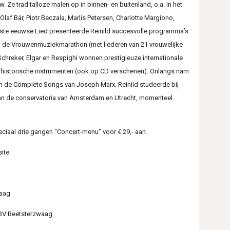
 Ze trad talloze malen op in binnen- en buitenland, o.a. in het
af Bär, Piotr Beczala, Marlis Petersen, Charlotte Margiono,
 20ste eeuwse Lied presenteerde Reinild succesvolle programma’s
n de Vrouwenmuziekmarathon (met liederen van 21 vrouwelijke
reker, Elgar en Respighi wonnen prestigieuze internationale
p historische instrumenten (ook op CD verschenen). Onlangs nam
gen de Complete Songs van Joseph Marx. Reinild studeerde bij
 aan de conservatoria van Amsterdam en Utrecht, momenteel
eciaal drie gangen "Concert-menu" voor € 29,- aan.
ite.
waag
4 BV Beetsterzwaag