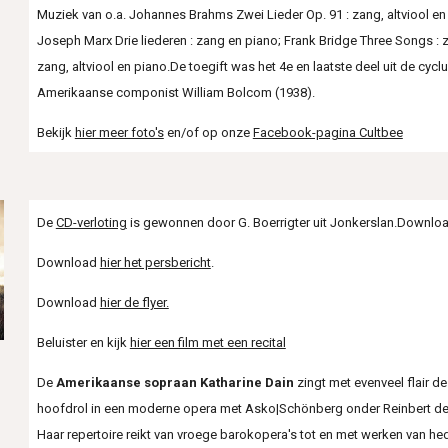
Muziek van o.a. Johannes Brahms Zwei Lieder Op. 91 : zang, altviool en
Joseph Marx Drie liederen : zang en piano; Frank Bridge Three Songs : z
zang, altviool en piano.De toegift was het 4e en laatste deel uit de cycl
Amerikaanse componist William Bolcom (1938).
Bekijk
hier meer foto's
en/of op onze
Facebook-pagina Cultbee
De
CD-verloting
is gewonnen door G. Boerrigter uit Jonkerslan.Downlo
Download
hier het persbericht
.
Download
hier de flyer.
Beluister en kijk
hier een film met een recital
De
Amerikaanse sopraan Katharine Dain
zingt met evenveel flair 
hoofdrol in een moderne opera met Asko|Schönberg onder Reinbert de L
Haar repertoire reikt van vroege barokopera's tot en met werken van 