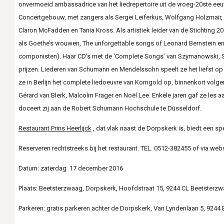
onvermoeid ambassadrice van het liedrepertoire uit de vroeg-20ste eeuw.
Concertgebouw, met zangers als Sergei Leiferkus, Wolfgang Holzmair, Ol
Claron McFadden en Tania Kross. Als artistiek leider van de Stichting
als Goethe’s vrouwen, The unforgettable songs of Leonard Bernstein e
componisten). Haar CD’s met de ‘Complete Songs’ van Szymanowski, Sch
prijzen. Liederen van Schumann en Mendelssohn speelt ze het liefst o
ze in Berlijn het complete liedoeuvre van Korngold op, binnenkort vol
Gérard van Blerk, Malcolm Frager en Noël Lee. Enkele jaren gaf ze les
doceert zij aan de Robert Schumann Hochschule te Düsseldorf.
Restaurant Prins Heerlijck
, dat vlak naast de Dorpskerk is, biedt een sp
Reserveren rechtstreeks bij het restaurant. TEL. 0512-382455 of via webs
Datum: zaterdag 17 december 2016
Plaats: Beetsterzwaag, Dorpskerk, Hoofdstraat 15, 9244 CL Beetsterz
Parkeren: gratis parkeren achter de Dorpskerk, Van Lyndenlaan 5, 924