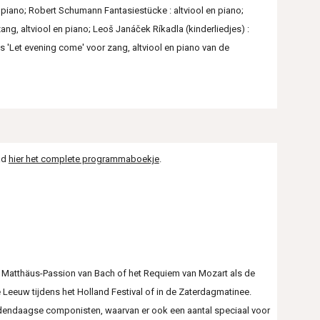
 piano; Robert Schumann Fantasiestücke : altviool en piano;
ang, altviool en piano; Leoš Janáček Ríkadla (kinderliedjes) :
us 'Let evening come' voor zang, altviool en piano van de
ad
hier het complete programmaboekje
.
de Matthäus-Passion van Bach of het Requiem van Mozart als de
eeuw tijdens het Holland Festival of in de Zaterdagmatinee.
hedendaagse componisten, waarvan er ook een aantal speciaal voor