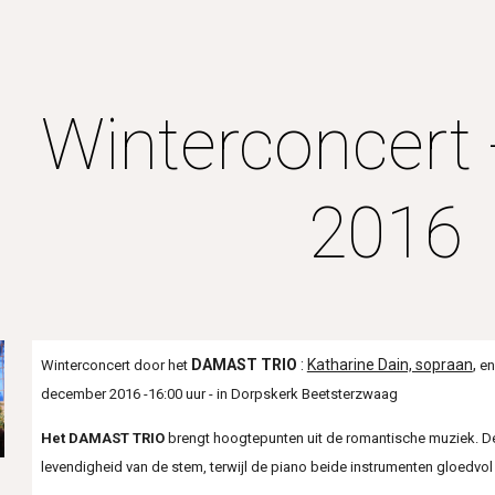
ip to main content
Skip to navigat
Winterconcert 
2016
DAMAST TRIO
:
Katharine Dain, sopraan
,
Winterconcert door het
e
december 2016 -16:00 uur - in Dorpskerk Beetsterzwaag
Het DAMAST TRIO
brengt hoogtepunten uit de romantische muziek. De 
levendigheid van de stem, terwijl de piano beide instrumenten gloedvo