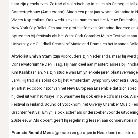
haar zijn geschreven. Ze trad al solistisch op in zalen als Carnegie Hal
Concertgebouw (Amsterdam). Sinds een paar jaar woont Katharine in Ne
Viviers Kopernikus. Ook werkt ze vaak samen met het Nieuw Ensemble
New York City Ballet. Een andere grote liefde van Katharine: liederen en
optredens bij festivals als het West Cork Chamber Music Festival staa
University, de Guildhall School of Music and Drama en het Mannes Coll
Altviolist Emlyn Stam
(zijn voorouders zijn Nederlands, maar hij werd 
Conservatorium te Den Haag. Hij nam deel aan masterclasses bij Pinc
Kim Kashkashian. Na zijn studie was Emlyn enkele jaren plaatsvervange
Järvi. Hij trad als solist op bij het Amsterdam Symphony Orchestra, Or
en artistiek coördinator van het New European Ensemble dat zich speci
hij deel uit van het Ysaÿe Trio, waarmee hij ook enkele cd’s maakte. Als
Festival in Finland, Sound of Stockhom, het Giverny Chamber Music Festi
Grachtenfestival. Emlyn is ook actief als onderzoeker voor de uitvoering
20ste eeuw. Als docent geeft hij regelmatig lessen aan conservatoria in
Pianiste Reinild Mees
(geboren en getogen in Nederland) maakte naa