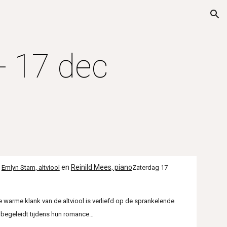
ion
- 17 dec
en
Reinild Mees, piano
n
Emlyn Stam, altviool
Zaterdag 17
warme klank van de altviool is verliefd op de sprankelende
l begeleidt tijdens hun romance…