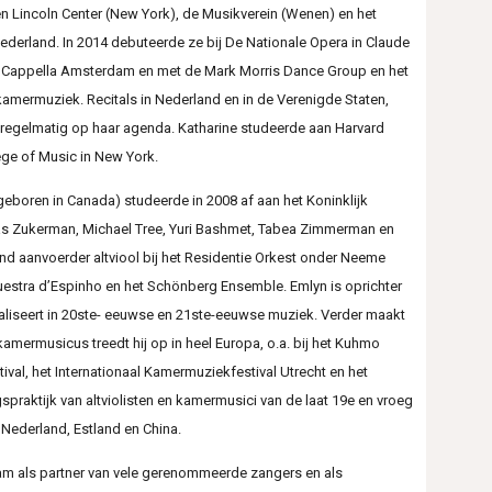
l en Lincoln Center (New York), de Musikverein (Wenen) en het
derland. In 2014 debuteerde ze bij De Nationale Opera in Claude
, Cappella Amsterdam en met de Mark Morris Dance Group en het
 kamermuziek. Recitals in Nederland en in de Verenigde Staten,
n regelmatig op haar agenda. Katharine studeerde aan Harvard
ege of Music in New York.
geboren in Canada) studeerde in 2008 af aan het Koninklijk
has Zukerman, Michael Tree, Yuri Bashmet, Tabea Zimmerman en
nd aanvoerder altviool bij het Residentie Orkest onder Neeme
questra d’Espinho en het Schönberg Ensemble. Emlyn is oprichter
aliseert in 20ste- eeuwse en 21ste-eeuwse muziek. Verder maakt
 kamermusicus treedt hij op in heel Europa, o.a. bij het Kuhmo
val, het Internationaal Kamermuziekfestival Utrecht en het
spraktijk van altviolisten en kamermusici van de laat 19e en vroeg
 Nederland, Estland en China.
m als partner van vele gerenommeerde zangers en als