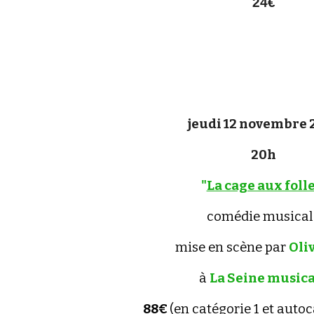
24
€
jeudi 12 novembre 
20h
"
La cage aux foll
comédie musical
mise en scène par
Oliv
à
La Seine music
88€
(en catégorie 1 et auto