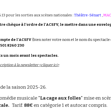
13 pour les sorties aux scènes nationales :
Théâtre-Sénart
,
MAC 
otre chèque à l'ordre de l'ACSFV, le mettre dans une envelop
compte de l'ACSFV
(bien noter votre nom et le nom du spectacle c
0501 8260 230
 un mois avant les spectacles.
ription à la newsletter <cliquer ici>
r de la saison 2025-26.
 comédie musicale "
La cage aux folles
" mise en scèn
cale.
Tarif:
88€
en catégorie 1 et autocar c