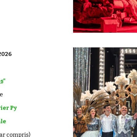
2026
es
"
e
ier Py
ale
car compris)