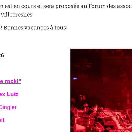
n est en cours et sera proposée au Forum des assoc
 Villecresnes.
!! Bonnes vacances à tous!
6
le rock!
"
ex Lutz
ingler
il