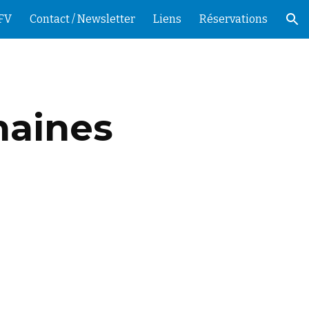
SFV
Contact / Newsletter
Liens
Réservations
ion
haines