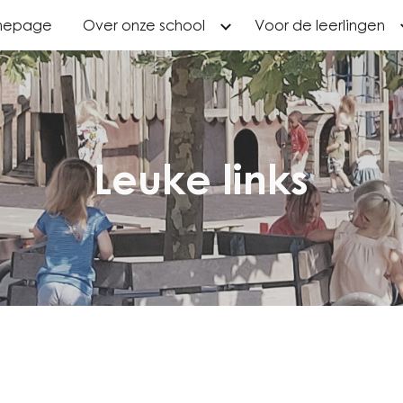
mepage
Over onze school
Voor de leerlingen
ip to main content
Skip to navigat
Leuke links