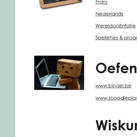
Frans
Nederlands
Wereldoriëntatie
Spelletjes & pr
Oefen
www.bingel.be
www.scoodlepla
Wisku