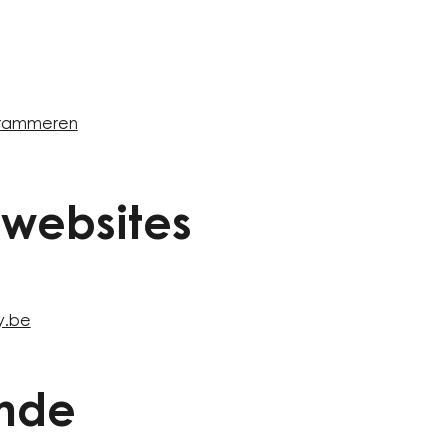
ogrammeren
websites
y.be
nde