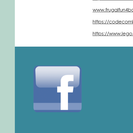
www.frugalfun4b
https://codecom
https://www.lego