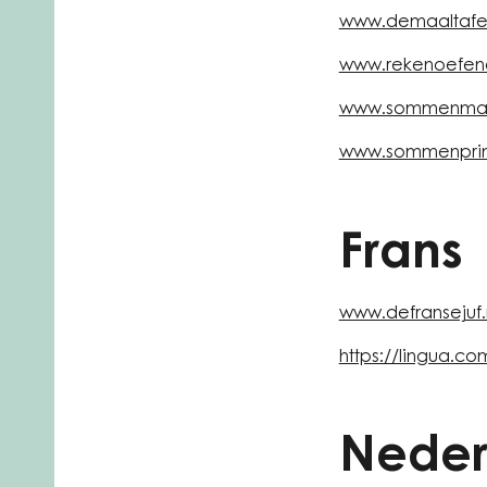
www.demaaltafe
www.rekenoefen
www.sommenmak
www.sommenprint
Frans
www.defransejuf.
https://lingua.co
Neder