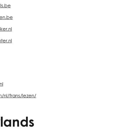
ls.be
en.be
er.nl
er.nl
nl
m/nl/frans/lezen/
lands