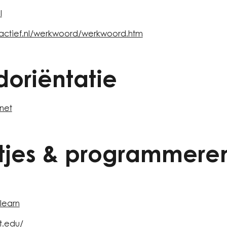
l
-actief.nl/werkwoord/werkwoord.htm
doriëntatie
net
etjes & programmere
learn
it.edu/