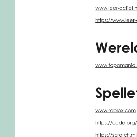
www.leer-actief.n
https://www.leer
Werel
www.topomania.
Spell
www.roblox.com
https://code.org/
https://scratch.m