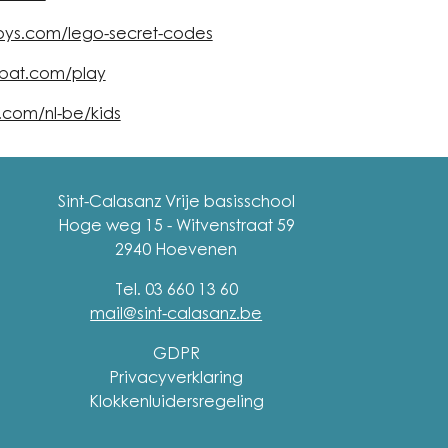
oys.com/lego-secret-codes
bat.com/play
.com/nl-be/kids
Sint-Calasanz
Vrije basisschool
Hoge weg 15 - Witvenstraat 59
2940 Hoevenen
Tel. 03 660 13 60
mail@sint-calasanz.be
GDPR
Privacyverklaring
Klokkenluidersregeling