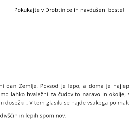
Pokukajte v Drobtin'ce in navdušeni boste!
 dan Zemlje. Povsod je lepo, a doma je najlepš
mo lahko hvaležni za čudovito naravo in okolje,
i dosežki...
V tem glasilu se najde vsakega po malo i
divščin in lepih spominov.