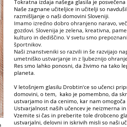
Tokratna izdaja našega glasila je posvečena 
Naše zagnane učiteljice in učitelji so navduši
razmišljanje o naši domovini Sloveniji.
Imamo izredno dobro ohranjeno naravo, več k
gozdovi. Slovenija je zelena, kreativna, pame
kulturo in dediščino. V svetu smo prepoznan
športnikov.
Naši znanstveniki so razvili in še razvijajo
umetniško ustvarjanje in z ljubeznijo ohranj
Res smo lahko ponosni, da živimo na tako 
planeta.
V letošnjem glasilu Drobtin'ce so učenci pripr
domovini, o tem, kako je pomembno, da skrb
ustvarjamo in da cenimo, kar nam omogoč
Ustvarjalnost naših učencev je neizmerna in 
Vzemite si čas in preberite tole drobceno gl
ustvarjalni, delovni in iskrivih misli so naši uč
a