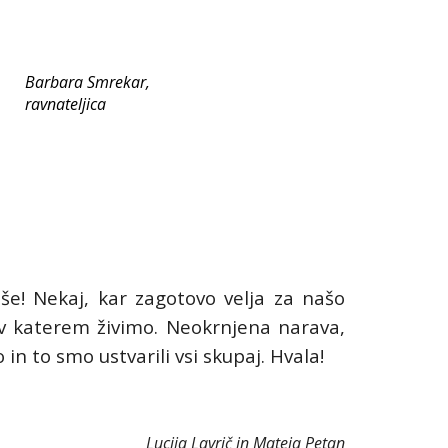
Barbara Smrekar,
ravnateljica
e! Nekaj, kar zagotovo velja za našo
 v katerem živimo.
Neokrnjena narava,
n to smo ustvarili vsi skupaj. Hvala!
Lucija Lavrič in Mateja Petan