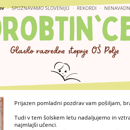
ov
SPOZNAVAMO SLOVENIJO
REKORDI
NENAVADN
ip to main content
Skip to navigat
Prijazen pomladni pozdrav vam pošiljam, bra
Tudi v tem šolskem letu nadaljujemo in vztra
najmlajši učenci.