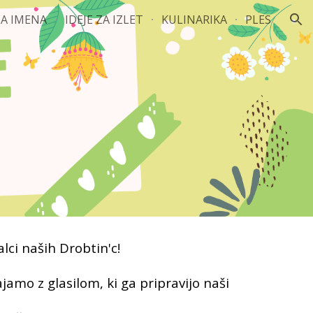
A IMENA
IDEJE ZA IZLET
KULINARIKA
PLES
ion
lci naših Drobtin'c!
jamo z glasilom, ki ga pripravijo naši