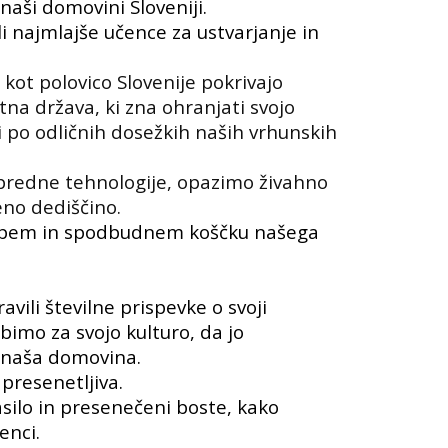
naši domovini Sloveniji.
li najmlajše učence za ustvarjanje in
ot polovico Slovenije pokrivajo
tna država, ki zna ohranjati svojo
i po odličnih dosežkih naših vrhunskih
 napredne tehnologije, opazimo živahno
eno dediščino.
lepem in spodbudnem koščku našega
avili številne prispevke o svoji
imo za svojo kulturo, da jo
a naša domovina.
presenetljiva.
asilo in presenečeni boste, kako
enci.