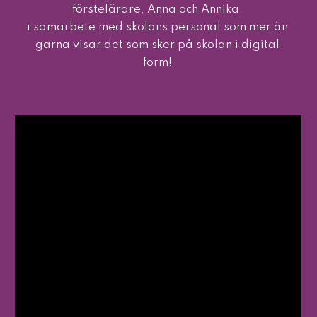
förstelärare, Anna och Annika, 
i samarbete med skolans personal som mer än 
gärna visar det som sker på skolan i digital 
form! 