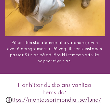
På en liten skola känner alla varandra, även 
över åldersgränserna. På väg till hemkunskapen 
passar S i nian på att lära H i femman att vika 
pappersflygplan. 
Här hittar du skolans vanliga 
hemsida: 
https://montessorimondial.se/lund/