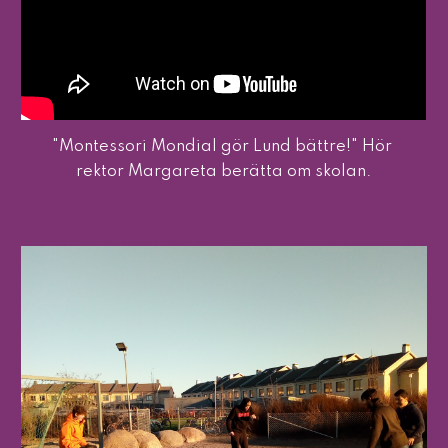
"Montessori Mondial gör Lund bättre!" Hör 
rektor Margareta berätta om skolan.