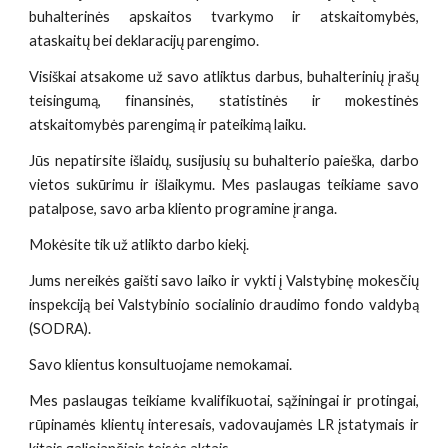
buhalterinės apskaitos tvarkymo ir atskaitomybės,
ataskaitų bei deklaracijų parengimo.
Visiškai atsakome už savo atliktus darbus, buhalterinių įrašų
teisingumą, finansinės, statistinės ir mokestinės
atskaitomybės parengimą ir pateikimą laiku.
Jūs nepatirsite išlaidų, susijusių su buhalterio paieška, darbo
vietos sukūrimu ir išlaikymu. Mes paslaugas teikiame savo
patalpose, savo arba kliento programine įranga.
Mokėsite tik už atlikto darbo kiekį.
Jums nereikės gaišti savo laiko ir vykti į Valstybinę mokesčių
inspekciją bei Valstybinio socialinio draudimo fondo valdybą
(SODRA).
Savo klientus konsultuojame nemokamai.
Mes paslaugas teikiame kvalifikuotai, sąžiningai ir protingai,
rūpinamės klientų interesais, vadovaujamės LR įstatymais ir