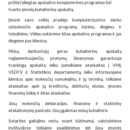
prižiūri įdiegtas apskaitos kompiuterines programas bei
tvarko įmonių buhalterinę apskaitą.
Įmonė savo veiklą pradėjo kompiuterizuotos darbo
užmokesčio apskaitos programų kūrimu, diegimu ir
tobulinimu. Vėliau sukūrėme kitas apskaitos programas ir jas
diegėme pas klientus.
Mūsų darbuotojų geras buhalterinę apskaitą
reglamentuojančių įstatymų išmanymas garantuoja
tvarkingą apskaitą: laiku pateikiame ataskaitas į VMĮ,
VSDFV ir Statistikos departamentą, laiku informuojame
klientus apie mokesčių sumokėjimą ir jų terminą, teikiame
ataskaitas apie jų kreditorių, debitorių skolas, įmonės
finansinę būklę ir kitas ataskaitas.
Jūsų mokesčių deklaracijas, finansinę ir statistinę
atskaitomybę pasirašo Jūsų įgaliotas mūsų buhalteris.
Sutarties galiojimo metu, esant būtinumui, valstybinėse
institucijose teikiame paaiškinimus dėl jūsų įmonės