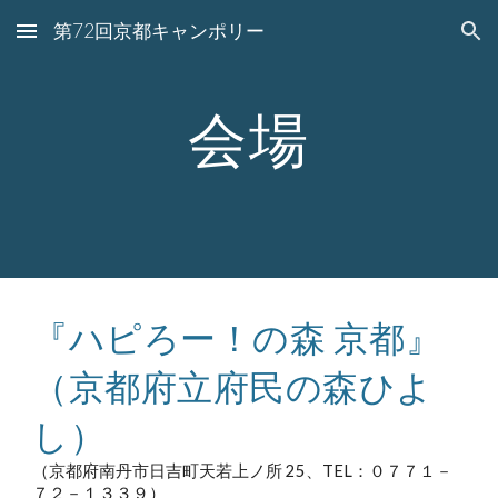
第72回京都キャンポリー
Skip to main content
Skip to navigation
会場
『ハピろー！の森 京都』
（京都府立府民の森ひよ
し）
（京都府南丹市日吉町天若上ノ所 25、TEL：０７７１－
７２－１３３９）