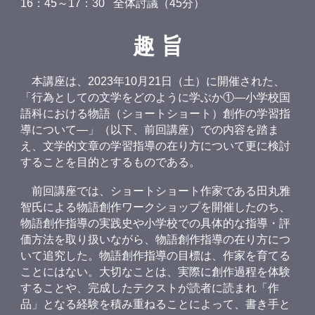
16：45～17：30 全体討議（45分）
趣 旨
本講座は、2023年10月21日（土）に開催された、
「行為としての文学をどのように学ぶか①―小学校国
語科における物語（ショートショート）創作の学習指
導について―」（以下、前回講座）での内容を踏ま
え、文学的文章の学習指導の在り方について更に検討
することを目的とするものである。
前回講座では、ショートショート作家である田丸雅
智氏による物語創作ワークショップを開催したのち、
物語創作指導の実践史や小学校での具体的な指導・評
価方法を取り扱いながら、物語創作指導の在り方につ
いて追究した。物語創作指導の目標は、作家を育てる
ことにはない。大切なことは、実際に創作過程を体験
することや、完成したテクストが読者に読まれ「作
品」となる経験を積み重ねることによって、書き手と