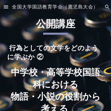
全国大学国語教育学会（鹿児島大会）
Skip to main content
Skip to navigation
公開講座
行為としての文学をどのよう
に学ぶか ②
中学校・高等学校国語
科における
物語・小説の役割から
考える