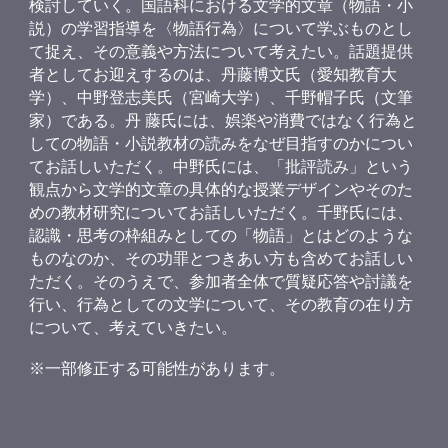
検討していく。国語科における文学的文章（物語・小
説）の学習指導を〈物語行為〉について学ぶものとし
て捉え、その意義や方法について考えたい。話題提供
者としてお迎えするのは、丹藤博文氏（愛知教育大
学）、中野登志美氏（宮崎大学）、千野帽子氏（文筆
家）である。丹 藤氏には、娯楽や消費ではなく行為と
しての物語・小説教材の読みをなぜ目指すのかについ
てお話しいただく。中野氏には、「批評読み」という
観点から文学的文章の具体的な授業デザインやそのた
めの教材研究についてお話しいただく。千野氏には、
認識・思考の枠組みとしての「物語」とはどのような
ものなのか、その功罪とつきあい方も含めてお話しい
ただく。そのうえで、参加者全体で質疑応答や討議を
行い、行為としての文学について、その教育の在り方
について、考えていきたい。
※一部修正する可能性があります。