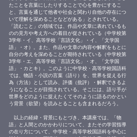
たことを言葉にしたりすることで心を豊かにするこ
と、言葉を通じて他者や社会と関わり自他の存在につ
いて理解を深めることなどがある」とされている。
「読むこと」の領域では、作品や文章に表れているも
のの見方や考え方への着目が促されている（中学校第
3学年・イ、高等学校「言語文化」・イ、「文学国
語」・オ）。また、作品や文章の内容や解釈をもとに
自分の考えを深めることが期待されている（中学校第
3学年・エ、高等学校「言語文化」・オ、「文学国
語」・カとキ）。このように中学校・高等学校国語科
では、物語・小説の言葉（語り）を、世界を捉える行
為（方法）として読み、評価（批評）・解釈できるよ
うになることが目指されている。そこには、語り手が
世界をどのように捉えたくてそのように語るのかとい
う背景（欲望）を読みとることも含まれるだろう。
以上の経緯・背景にもとづき、本講座では、「物
語」と人間とのかかわりについて、またその学習指導
の在り方について、中学校・高等学校国語科を中心に