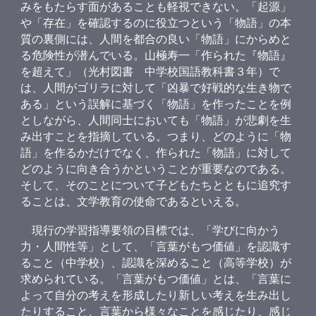
みをもたらす面があることも軽視できない。「起源」
や「存在」を確認するのに役立つという「物語」の本
質の裏側には、人間を都合の良い「物語」にからめと
る危険性が潜んでいる。山極寿一「作られた『物語』
を超えて」（光村図書 中学校国語教科書３年）で
は、人間がゴリラに対して「凶暴で好戦的な生き物で
ある」という誤解に基づく「物語」を作ったことを例
としながら、人間同士においても「物語」が悲劇を生
み出すことを指摘している。つまり、どのように「物
語」を作るかだけでなく、作られた「物語」に対して
どのように向き合うかということが重要なのである。
そして、そのことについて子どもたちとともに追究す
ることは、文学教育の使命であるといえる。
現行の学習指導要領の目標では、「学びに向かう
力・人間性等」として、「言葉がもつ価値」を認識す
ること（中学校）、認識を深めること（高等学校）が
求められている。「言葉がもつ価値」とは、「言葉に
よって自分の考えを形成したり新しい考えを生み出し
たりすること、言葉から様々なことを感じたり、感じ