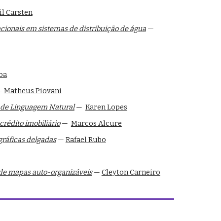
il Carsten
ionais em sistemas de distribuição de água
—
oa
—
Matheus Piovani
o de Linguagem Natural
—
Karen Lopes
rédito imobiliário
—
Marcos Alcure
gráficas delgadas
—
Rafael Rubo
 de mapas auto-organizáveis
—
Cleyton Carneiro