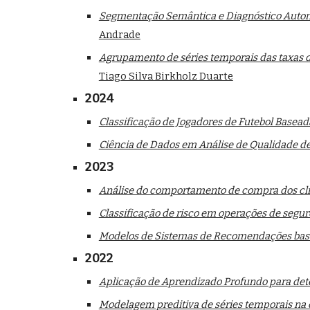
Segmentação Semântica e Diagnóstico Automa
Andrade
Agrupamento de séries temporais das taxas d
Tiago Silva Birkholz Duarte
202
4
Classificação de Jogadores de Futebol Baseada
Ciência de Dados em Análise de Qualidade 
202
3
Análise do comportamento de compra dos cli
Classificação de risco em operações de seguro
Modelos de Sistemas de Recomendações base
202
2
Aplicação de Aprendizado Profundo para det
Modelagem preditiva de séries temporais na c