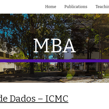
Home
Publications
Teachi
ip to main content
Skip to navigat
MBA
–
 de Dados
ICMC