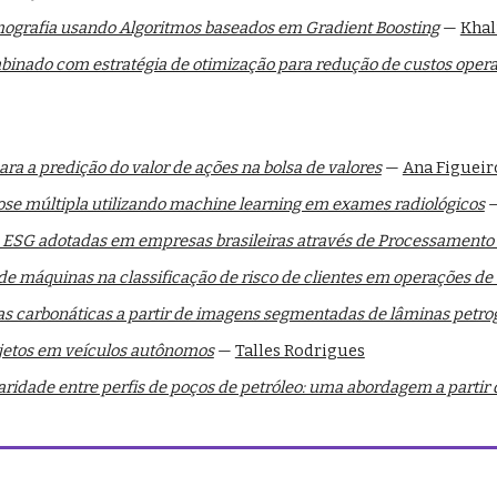
grafia usando Algoritmos baseados em Gradient Boosting
—
Khal
nado com estratégia de otimização para redução de custos operac
ra a predição do valor de ações na bolsa de valores
—
Ana Figueir
se múltipla utilizando machine learning em exames radiológicos
vas ESG adotadas em empresas brasileiras através de Processament
de máquinas na classificação de risco de clientes em operações de c
s carbonáticas a partir de imagens segmentadas de lâminas petro
bjetos em veículos autônomos
—
Talles Rodrigues
aridade entre perfis de poços de petróleo: uma abordagem a partir