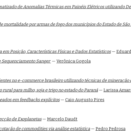
tizado de Anomalias Térmicas em Painéis Elétricos utilizando De
e mortalidade por armas de fogo dos municípios do Estado de São
 em Posição, Características Físicas e Dados Estatísticos
—
Eduard
de Sequenciamento Sanger
—
Verônica Gogola
entes no e-commerce brasileiro utilizando técnicas de mineração 
 rural para milho, soja e trigo no estado do Paraná
—
Larissa
Amar
ados em feedbacks explícitos
—
Caio Augusto Pires
ecção de Exoplanetas
—
Marcelo Daudt
otação de commodities via análise estatística
—
Pedro Pedro
sa