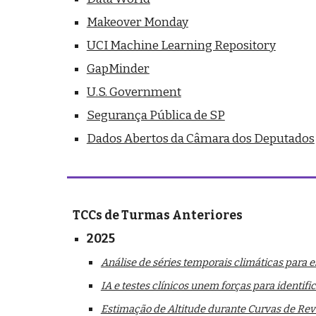
Makeover Monday
UCI Machine Learning Repository
GapMinder
U.S. Government
Segurança Pública de SP
Dados Abertos da Câmara dos Deputados
TCCs
de Turmas Anteriores
202
5
Análise de séries temporais climáticas para 
IA e testes clínicos unem forças para identifi
Estimação de Altitude durante Curvas de Rev