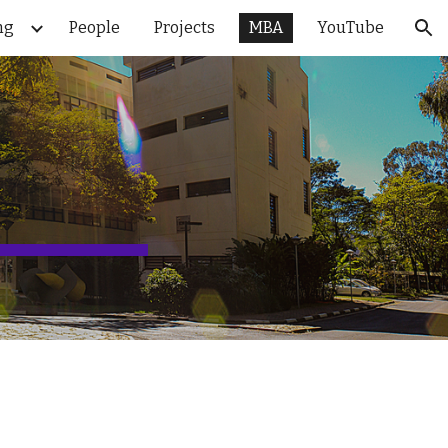
ng
People
Projects
MBA
YouTube
ion