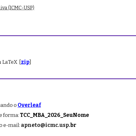
aiva (ICMC-USP)
m LaTeX [
zip
]
sando o
Overleaf
te forma:
TCC_MBA_202
6
_SeuNome
o e-mail:
apneto@icmc.usp
.br