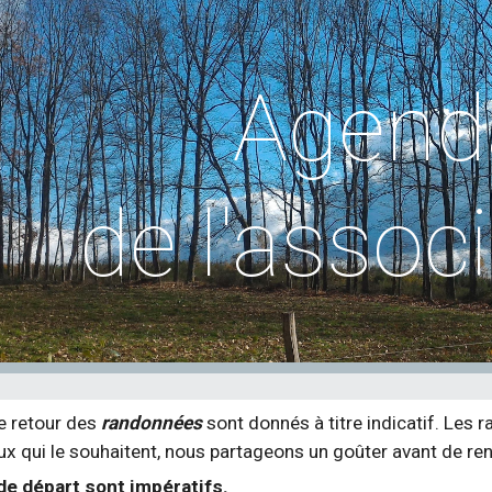
ip to main content
Skip to navigat
Agend
de l'assoc
e retour des
randonnées
sont donnés à titre indicatif. Les 
ux qui le souhaitent, nous partageons un goûter avant de ren
de départ sont impératifs.