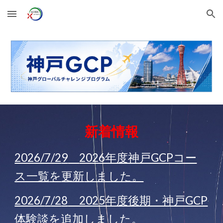
Skip to main content
Skip to navigation
新着情報
2026/7/2
9
2026年度神戸GCPコー
ス一覧
を
更新
しました。
2026/
7
/2
8
2025年度後期・神戸GCP
体験談を追加しました。