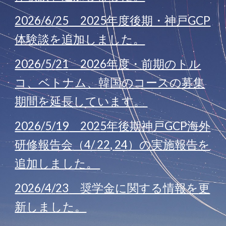
2026/
6
/
25
2025年度後期・神戸GCP
体験談
を追加しました。
2026/
5
/
21
2026年度・前期のトル
コ、ベトナム、韓国のコースの
募集
期間を延長しています
。
2026/
5
/
19
202
5
年
後期
神戸GCP海外
研修
報告会
（4/
22
,
24
）の実施報告を
追加しました。
2026/
4
/
23
奨学金に関する情報を
更
新
しました。