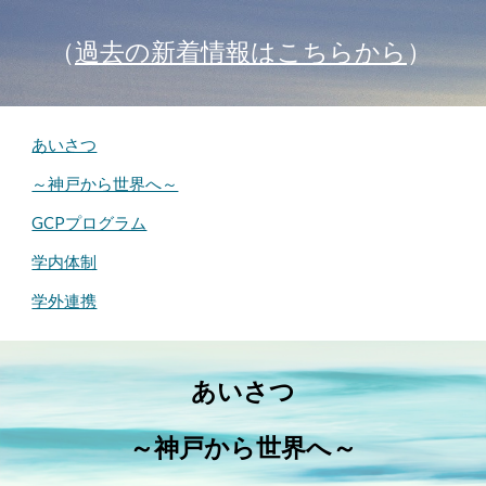
（
過去の新着情報はこちらから
）
あいさつ
～神戸から世界へ～
GCPプログラム
学内体制
学外連携
あいさつ
～神戸から世界へ～