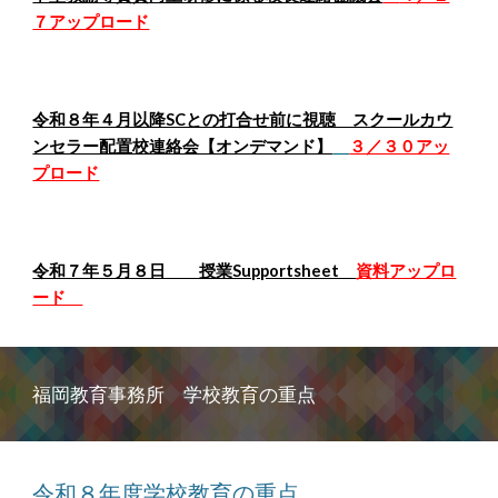
７アップロード
令和８年４月以降SCとの打合せ前に視聴 スクールカウ
ンセラー配置校連絡会【オンデマンド】
３／３０アッ
プロード
令和７年５月８日 授業Supportsheet
資料
アップロ
ード
福岡教育事務所 学校教育の重点
令和８年度学校教育の重点