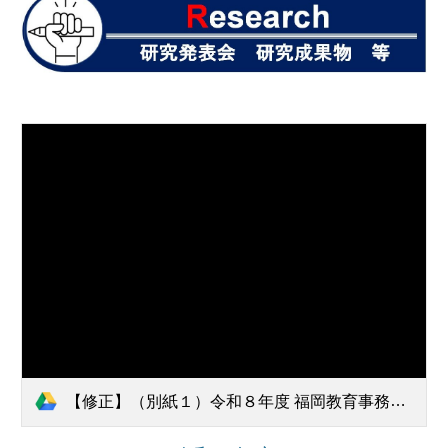
【修正】（別紙１）令和８年度 福岡教育事務所管内 研究指定・委嘱発表校一覧_1.pdf