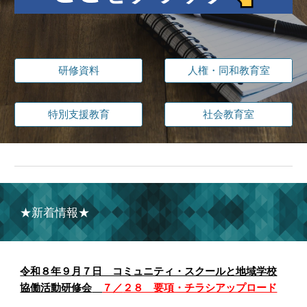
研修資料
人権・同和教育室
特別支援教育
社会教育室
★新着情報★
令和８
年９
月
７日 コミュニティ・スクールと地域学校
協働活動研修会
７／
２８ 要項・チラシアップロード