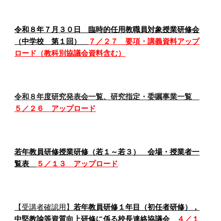
令和８年７月３０日 臨時的任用教職員対象授業研修会
（中学校 第１回）
７／２７ 要項・講義資料アップ
ロード（教科別協議会資料含む）
令和８年度研究発表会一覧、研究指定・委嘱事業一覧
５／２６ アップロード
若年教員研修授業研修（若１～若３） 会場・授業者一
覧表
５／１３ アップロード
【受講者確認用】
若年教員研修１年目（初任者研修），
中堅教諭等資質向上研修に係る校長連絡協議会
４／１