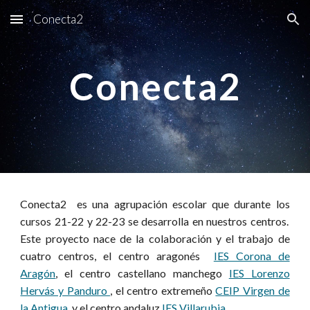
Conecta2
Skip to main content
Skip to navigation
Conecta2
C
one
c
ta2 es una agrupación escolar que durante
los
cursos 21-22
y 22-23
se desarrolla en nuestros centros.
Este proyecto nace de la colaboración y el trabajo de
cuatro centros, el centro aragonés
IES Corona de
Aragón
, el centro castellano manchego
IES Lorenzo
Hervás y Panduro
, el centro extremeño
CEIP Virgen de
la Antigua
y el centro an
d
aluz
IES Villarubia
.