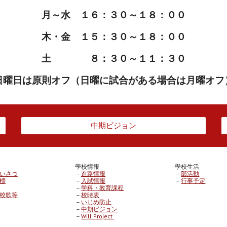
月～水 １６：３０～１８：００
木・金 １５：３０～１８：００
土
８：３０～１１：３０
日曜日は原則オフ（日曜に試合がある場合は月曜オフ
中期ビジョン
學校
情報
學校生活
いさつ
－
進路情報
－
部活動
標
－
入試情報
－
行事予定
－
学科・教育課程
校歌等
－
校時表
－
いじめ防止
－
中期ビジョン
－
Will Project