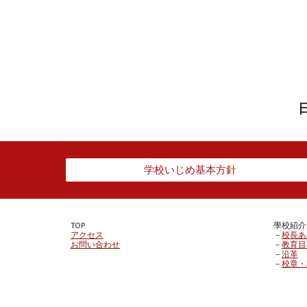
学校いじめ基本方針
TOP
學校紹介
アクセス
－
校長あ
お問い合わせ
－
教育目
－
沿革
－
校章・