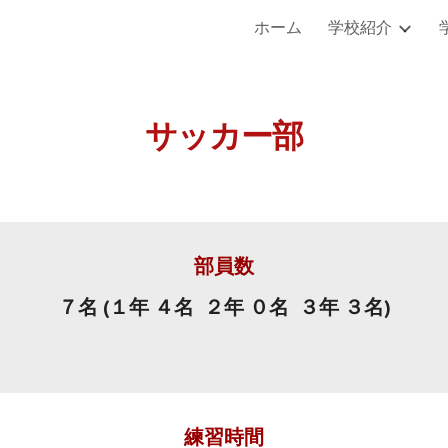
ホーム
学校紹介
ip to main content
Skip to navigat
サッカー部
部員数
７名 (１年 ４名 ２年 ０名 ３年 ３名)
練習時間