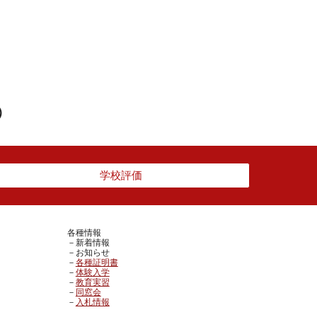
）
学校評価
各種情報
－新着情報
－お知らせ
－
各種証明書
－
体験入学
－
教育実習
－
同窓会
－
入札情報