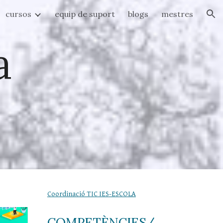
cursos
equip de suport
blogs
mestres
ion
 
Coordinació TIC IES-ESCOLA
COMPETÈNCIES/