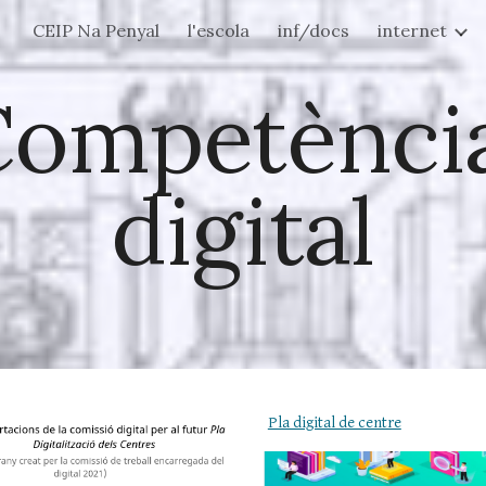
CEIP Na Penyal
l'escola
inf/docs
internet
ip to main content
Skip to navigat
ompetència
digital
Pla digital de centre