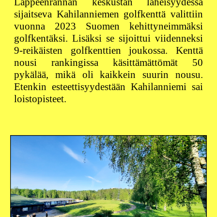
Lappeenrannan keskustan läheisyydessä
sijaitseva Kahilanniemen golfkenttä valittiin
vuonna 2023 Suomen kehittyneimmäksi
golfkentäksi. Lisäksi se sijoittui viidenneksi
9-reikäisten golfkenttien joukossa. Kenttä
nousi rankingissa käsittämättömät 50
pykälää, mikä oli kaikkein suurin nousu.
Etenkin esteettisyydestään Kahilanniemi sai
loistopisteet.