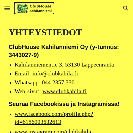
Skip to main content
Skip to navigation
YHTEYSTIEDOT
ClubHouse Kahilanniemi Oy (y-tunnus:
3443027-9)
Kahilanniementie 3, 53130 Lappeenranta
Email:
info@clubkahila.fi
Whatsapp: 044 2357 330
Web-sivut:
www.
c
lubkahila.fi
Seuraa F
acebookissa ja Instagramissa!
www.facebook.com/profile.php?
id=6156003632613
www.instagram.com/clubkahila