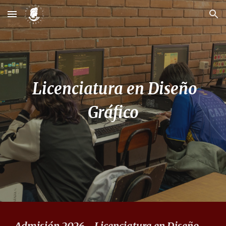
Skip to main content
Skip to navigation
Licenciatura en Diseño
Gráfico
Admisión 202
6
- Licenciatura en
Diseño