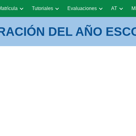
Matrìcula
Tutoriales
Evaluaciones
AT
M
ip to main content
Skip to navigat
RACIÓN DEL AÑO ESCO