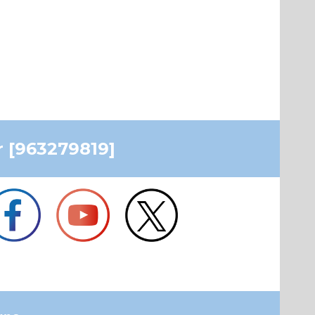
r
[
963279819]