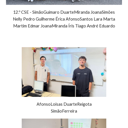
12.º CSE - SimãoGuímaro DuarteMiranda JoanaSimões
Nelly Pedro Guilherme Érica AfonsoSantos Lara Marta
Martim Edmar JoanaMiranda Íris Tiago André Eduardo
AfonsoLoisas DuarteReigota
SimãoFerreira