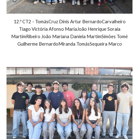
12.º CT
2
-
TomásCruz Dinis Artur BernardoCarvalheiro
Tiago Victória Afonso MariaJoão Henrique Soraia
MartimRibeiro João Mariana Daniela MartimSimões Tomé
Guilherme BernardoMiranda TomásSequeira Marco