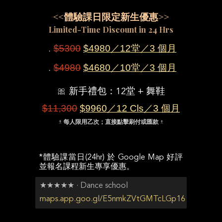
<<體驗課日限定新生優惠>>
Limited-Time Discount in 24 Hrs
$5300
$4980／12堂／3
個月
．
$4980
$4680／10
堂
／3 個月
．
🎀
新手禮包：12堂 + 舞鞋
$11,300
$9960／12 Cls／3
個月
↑ 每人限用乙次；直接點擊刷付或匯款 ↑
*體驗課當日(24hr) 於 Google Map 好評
並報名課程新生專享優惠。
★★★★★ · Dance school
maps.app.goo.gl/E5nmkZVtGMTcLGp16