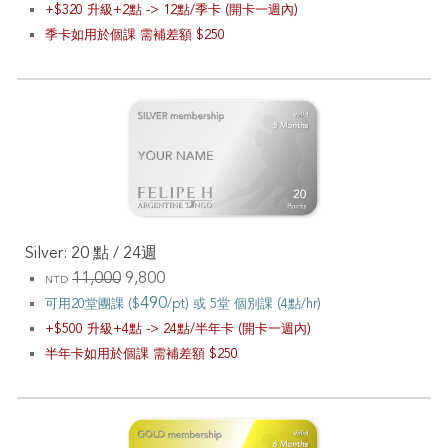
+$
32
0 升級+
2
點 ->
12
點/
季卡
(開卡一週內)
季
卡
如
用於個課
需補差額 $250
Silver: 20 點 / 2
4
週
11,000
9,
8
00
NTD
4
90
可用20堂團課 ($
/pt) 或
5堂 個別課 (4點/hr)
+$
50
0 升級
+4點 ->
24
點
/半年
卡 (開卡一週內)
半年卡如用於個課
需補差額 $250