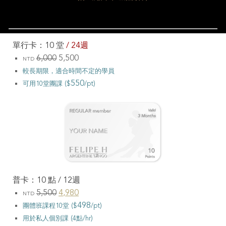
單行
卡：1
0
堂
/ 24週
6,000
5,5
00
NTD
較長期限，適合時間不定的學員
550
可用10堂團課 ($
/pt)
普卡：10 點 / 12週
5,500
4,9
8
0
NTD
498
團體班課程10堂 ($
/pt)
用於
私
人
個別課 (4點/hr)