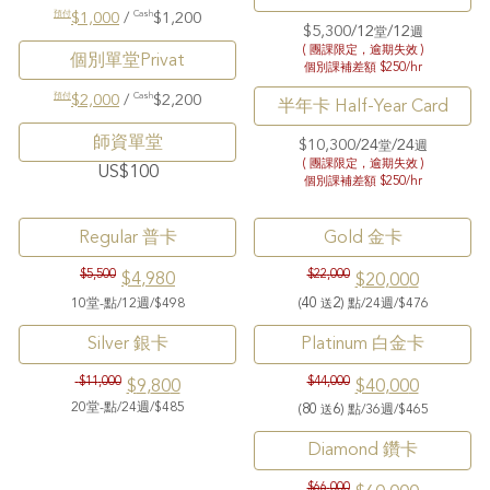
預付
Cash
$1,0
0
0
/
$
1
,200
$
5
,
30
0
/1
2
/12
堂
週
( 團課限定，
逾期失效
)
個別單堂Privat
個別課補差額 $250/hr
預付
Cash
$2,000
/
$2,200
半年卡 Half-Year Card
師資單堂
$
10,30
0
/2
4
/2
4
堂
週
( 團課限定，逾期失效 )
US$100
個別課補差額 $250/hr
Regular 普卡
Gold 金卡
$5,
5
00
$
22
,
0
00
$4
,980
$
20
,
00
0
40
2
10
堂
-
點
/
12週
/
$4
9
8
(
)
點
/24
週
/
$4
76
送
Silver 銀卡
Platinum 白金卡
$
11
,
0
00
$44,
0
00
$
9
,
80
0
$40
,
00
0
2
0
堂
-
點
/
24
週
/
$4
85
8
0
6
(
)
點
/
36
週
/
$4
65
送
Diamond 鑽卡
$6
6
,
0
00