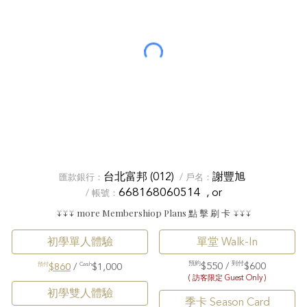
台北富邦 (012)
謝豐旭
匯款
銀行：
/
戶名
：
668168060514
,
or
/
帳
號：
↓
↓↓
↓↓↓
more Membershiop Plans 點 擊 刷 卡
初學單人體驗
單堂 Walk-In
預約
到付
預付
Cash
$
55
0 /
$
6
00
$
860
/
$
1
,
0
00
(
訪客
限定
Guest Only
)
初學雙人體驗
季卡 Season Card