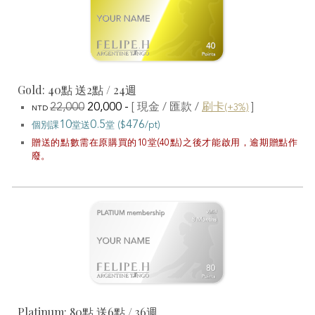
Gold: 40點 送
2
點 /
24
週
22,000
2
0
,000 -
[ 現金 / 匯款 /
刷卡
]
(+3%)
NTD
10
0.5
4
76
個別課
堂
送
堂
($
/pt)
贈送的點數需在原購買的10堂(40點)之後才能啟用，逾期贈點作
廢。
Platinum: 80點 送
6
點 /
36
週