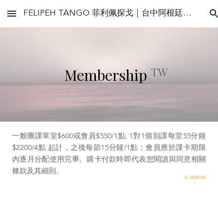
FELIPEH TANGO 菲利佩探戈｜台中阿根廷探戈教室
Skip to main content
Skip to navigation
TW
Membership
一般團課單堂$600或會員$5
50
/1點; 1對1個別課每堂55分鐘
$22
0
0/4點 起計，之後每節15分鐘/1點；會員應於課卡期限
內逐月分配使用完畢
。
購卡付款時即代表您閱讀與同意相關
條款及其細則。
V. 202
6.01