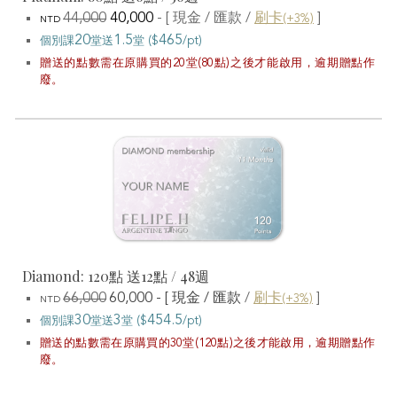
44
,000
40,000
- [ 現金
/ 匯款 /
刷卡
]
(+3%)
NTD
20
1.5
46
5
個別課
堂
送
堂
($
/pt)
贈送的點數需在原購買的20堂(80點)之後才能啟用，逾期贈點作
廢。
Diamond: 120點 送1
2
點 /
48
週
66
,000
60,000 - [ 現金 / 匯款
/
刷卡
]
(+3%)
NTD
30
3
454.5
個別課
堂
送
堂
($
/pt)
贈送的點數需在原購買的30堂(120點)之後才能啟用，逾期贈點作
廢。