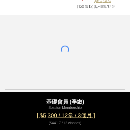
$60
,
00
0
120
12
(
)
點
/48
週
/
$4
54
送
基礎
會員 (季繳)
Session Membership
[ $5,300 / 12堂 / 3個月 ]
($441.7 *12 classes)