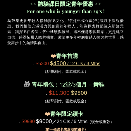
<< 體驗課日限定青年優惠 >>
For one who is younger than 29's !
為鼓勵更多年輕人接觸探戈文化，特別推出29歲(含)或以下課程優
惠。我們相信充滿活力與創意的年輕人，能為探戈舞蹈注入新鮮元
素，讓探戈在各個世代中延續與發展。這不僅是學習舞蹈，更是建立
自信、跨圈拓展人際的機會。邀請更多年輕朋友踏入探戈的世界，感
受舞步中的熱情與自由。
❤️
青年
首購
．
$
4500
$5300
/ 12 Cls / 3 Mths
（
點擊刷付、匯款或現金）
🎁
青年禮包：12堂/3個月 + 舞鞋
．
$11,300
$
9800
（
點擊刷付、匯款或現金）
❤️
青年限定
續卡
．
$9000
$9980
／24 Cls / 6 Mths
（
現金或匯款）
(前一張課卡未過期前續卡)