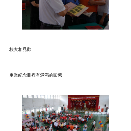
 校友相見歡
 畢業紀念冊裡有滿滿的回憶