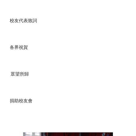
 校友代表致詞
 各界祝賀
  眾望所歸
 捐助校友會