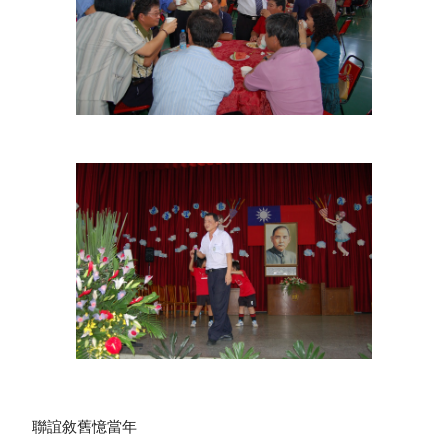
 聯誼敘舊憶當年