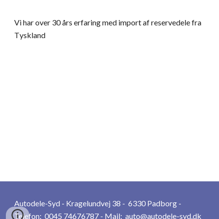
Vi har over 30 års erfaring med import af reservedele fra 
T
yskland
Autodele-Syd - Kragelundvej 38 -  6330 Padborg - 
Telefon:  0045 74676787 - Mail:  
auto@autodele-syd.dk