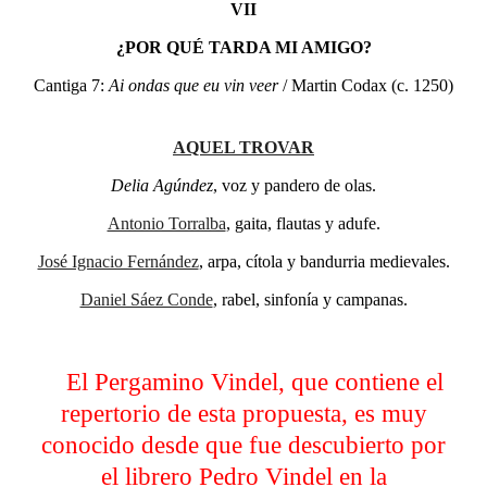
VII
¿POR QUÉ TARDA MI AMIGO
?
Cantiga 7:
Ai ondas que eu vin veer
/ Martin Codax (c. 1250)
AQUEL TROVAR
Delia Agúndez
, v
oz y pandero de olas.
Antonio Torralba
, gaita, flaut
as
y adufe
.
José Ignacio Fernández
, arpa,
c
í
tola
y
bandurria medievales
.
Daniel Sáez Conde
,
r
abel
,
sinfonía y campanas
.
El Pergamino Vindel
, que contiene el
repertorio de esta propuesta, es muy
conocido desde que fue descubierto por
el librero
Pedro Vindel en la