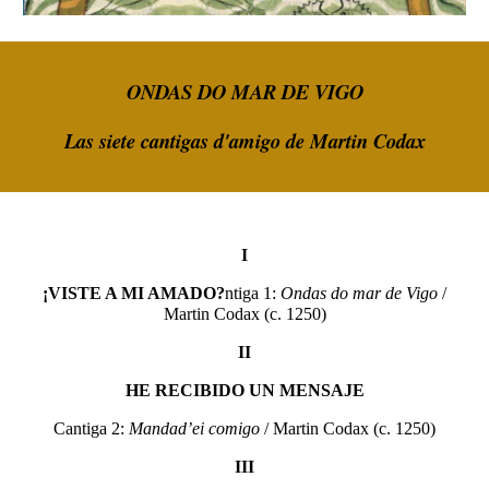
ONDAS DO MAR DE VIGO
Las siete cantigas d'amigo de Martin Codax
I
¡VISTE A MI AMADO
?
ntiga 1:
Ondas do mar de Vigo
/
Martin Codax (c. 1250)
II
HE RECIBIDO UN MENSAJE
Cantiga 2:
Mandad’ei comigo
/ Martin Codax (c. 1250)
III